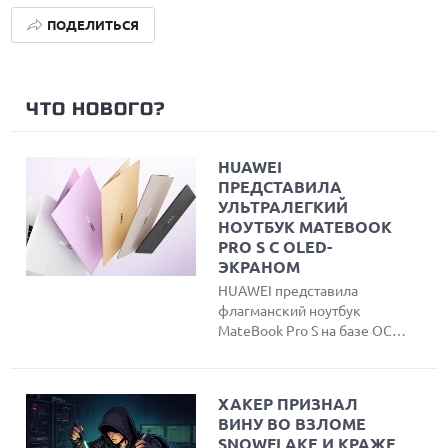
ПОДЕЛИТЬСЯ
ЧТО НОВОГО?
HUAWEI
ПРЕДСТАВИЛА
УЛЬТРАЛЕГКИЙ
НОУТБУК MATEBOOK
PRO S С OLED-
ЭКРАНОМ
HUAWEI представила
флагманский ноутбук
MateBook Pro S на базе ОС
HarmonyOS и нового
процессора Kirin XE90.
Устройство отличается
ХАКЕР ПРИЗНАЛ
ультралегким корпусом
ВИНУ ВО ВЗЛОМЕ
весом 798 г, ярким OLED-
SNOWFLAKE И КРАЖЕ