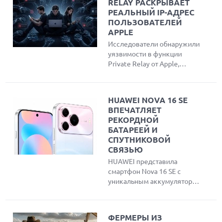
RELAY РАСКРЫВАЕТ
РЕАЛЬНЫЙ IP-АДРЕС
ПОЛЬЗОВАТЕЛЕЙ
APPLE
Исследователи обнаружили
уязвимости в функции
Private Relay от Apple,
позволяющие
злоумышленникам обойти
защиту и узнать реальный
HUAWEI NOVA 16 SE
IP-адрес пользователей
ВПЕЧАТЛЯЕТ
Safari. Эксперты создали
РЕКОРДНОЙ
инструмент для проверки
БАТАРЕЕЙ И
утечки данных и объяснили
СПУТНИКОВОЙ
причины публичного
СВЯЗЬЮ
разглашения проблемы
HUAWEI представила
вместо обращения в
смартфон Nova 16 SE с
компанию.
уникальным аккумулятором
емкостью 8500 мАч,
спутниковой связью Beidou
и максимальной защитой
ФЕРМЕРЫ ИЗ
IP69K. Устройство оснащено