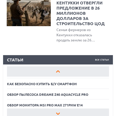
КЕНТУККИ ОТВЕРГЛИ
ярким OLED-дисплеем,
ПРЕДЛОЖЕНИЕ В 26
чипсетом Kirin 8020 и
МИЛЛИОНОВ
работает под управлением
ДОЛЛАРОВ ЗА
HarmonyOS 6.1.
СТРОИТЕЛЬСТВО ЦОД
Семья фермеров из
Кентукки отказалась
продать землю за 26
миллионов долларов для
строительства центра
КАК БЕЗОПАСНО КУПИТЬ Б/У СМАРТФОН
обработки данных ИИ,
СТАТЬИ
все статьи
предпочтя сохранить
ОБЗОР ПЫЛЕСОСА DREAME Z40 AQUACYCLE PRO
сельскохозяйственное
наследие и экологию
ОБЗОР МОНИТОРА MSI PRO MAX 271PHW E14
региона.
КАК БЕЗОПАСНО КУПИТЬ Б/У СМАРТФОН
ОБЗОР ПЫЛЕСОСА DREAME Z40 AQUACYCLE PRO
ОБЗОР МОНИТОРА MSI PRO MAX 271PHW E14
КАК БЕЗОПАСНО КУПИТЬ Б/У СМАРТФОН