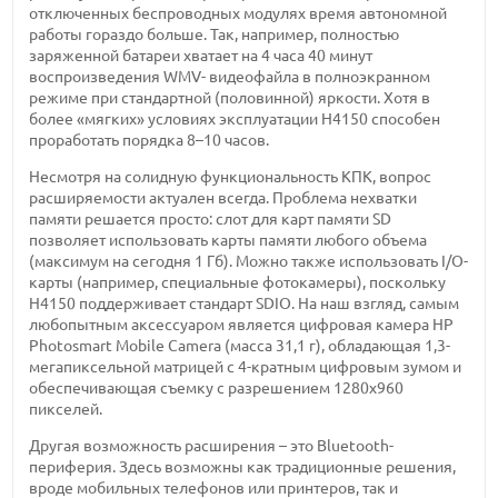
отключенных беспроводных модулях время автономной
работы гораздо больше. Так, например, полностью
заряженной батареи хватает на 4 часа 40 минут
воспроизведения WMV- видеофайла в полноэкранном
режиме при стандартной (половинной) яркости. Хотя в
более «мягких» условиях эксплуатации H4150 способен
проработать порядка 8–10 часов.
Несмотря на солидную функциональность КПК, вопрос
расширяемости актуален всегда. Проблема нехватки
памяти решается просто: слот для карт памяти SD
позволяет использовать карты памяти любого объема
(максимум на сегодня 1 Гб). Можно также использовать I/O-
карты (например, специальные фотокамеры), поскольку
H4150 поддерживает стандарт SDIO. На наш взгляд, самым
любопытным аксессуаром является цифровая камера HP
Photosmart Mobile Camera (масса 31,1 г), обладающая 1,3-
мегапиксельной матрицей с 4-кратным цифровым зумом и
обеспечивающая съемку с разрешением 1280х960
пикселей.
Другая возможность расширения – это Bluetooth-
периферия. Здесь возможны как традиционные решения,
вроде мобильных телефонов или принтеров, так и