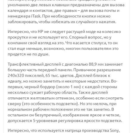
умолчанию две левых клавиши предназначены для вызова
календаря и контактов, две правых – для вызова почты и
менеджера iTask. При необходимости кнопки можно
заблокировать, чтобы избежать их случайного нажатия.
Интересно, что HP не следует растущей моде на колесико
прокрутки и не использует его. Спорный вопрос, но у
компании свой взгляд на это. Что касается стилуса, то он
стал еще меньше, возможно, многим пользователям это
придется не по душе.
Трансфлективный дисплей с диагональю 88,9 мм занимает
большую часть передней панели. Привычное разрешение
240х320 пикселей, 65 тыс. цветов. Дисплей близок к
идеалу, но можно заметить и некоторые недостатки. Во-
первых, черный бордюр (около 1 мм) с каждой стороны
несколько сужает рабочую область. Также дисплей
отличается желтоватым оттенком, особенно если смотреть
сверху (это особенность подсветки). Но это мелочь, при
нормальном рабочем положении это не так заметно. В
остальном он безупречный, изображение яркое и четкое,
допускается 5-уровневая регулировка яркости подсветки.
Интересно, что используется матрица производства Sony,