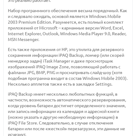
это реально работает.
Набор программного обеспечения весьма порядочный. Как
и следовало ожидать, основой является Windows Mobile
2003 Premium Edition. Разумеется, есть полный комплект
приложений от Microsoft – карманные версии Word, Excel,
Internet Explorer, Outlook, Windows Media Player 9.0, Reader,
MSN Messenger.
Есть также приложения от HP, это утилита для резервного
сохранения информации iPAQ Backup, лончер (или скорей
менеджер задач) iTask Manager и даже просмотрщик
изображений iPAQ Image Zone, позволяющий работать с
файлами JPG, BMP, PNG и просматривать слайд-шоу (хотя
подобная программа входит в состав Windows Mobile 2003).
Несколько апплетов также есть в закладке Settings.
iPAQ Backup имеет несколько любопытных функций, в
частности, возможность автоматического резервирования,
когда уровень батареи достигнет определенного значения,
или запись информации из календаря и адресной книги
(можно указать и другую необходимую информацию) в
iPAQ File Store. Следовательно, в случае отключения
батареи или после «жесткой» перезагрузки, эти данные не
исчезнут.