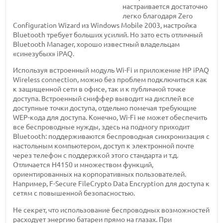
настраивается достаточно
легко благодаря Zero
Configuration Wizard из Windows Mobile 2003, настройка
Bluetooth требует больших усилий. Но зато есть отличный
Bluetooth Manager, хорошо известный владельцам
«синезубых» iPAQ.
Используя встроенный модуль Wi-Fi и приложение HP iPAQ
Wireless connection, можно без проблем подключиться как
к защищенной сети в офисе, так и к публичной точке
доступа. Встроенный сниффер выводит на дисплей все
доступные точки доступа, отдельно помечая требующие
WEP-кода для доступа. Конечно, Wi-Fi не может обеспечить
все беспроводные нужды, здесь на подмогу приходит
Bluetooth: поддерживаются беспроводная синхронизация с
настольным компьютером, доступ к электронной почте
через телефон с поддержкой этого стандарта и т.д.
Отличается H4150 и множеством функций,
ориентированных на корпоративных пользователей.
Например, F-Secure FileCrypto Data Encryption для доступа к
сетям с повышенной безопасностью.
Не секрет, что использование беспроводных возможностей
расходует энергию батареи прямо на глазах. При