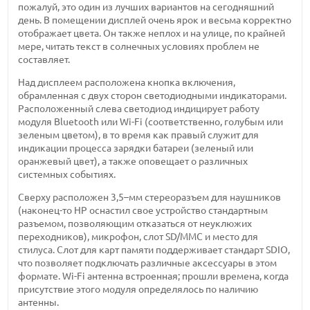
пожалуй, это один из лучших вариантов на сегодняшний
день. В помещении дисплей очень ярок и весьма корректно
отображает цвета. Он также неплох и на улице, по крайней
мере, читать текст в солнечных условиях проблем не
составляет.
Над дисплеем расположена кнопка включения,
обрамленная с двух сторон светодиодными индикаторами.
Расположенный слева светодиод индицирует работу
модуля Bluetooth или Wi-Fi (соответственно, голубым или
зеленым цветом), в то время как правый служит для
индикации процесса зарядки батареи (зеленый или
оранжевый цвет), а также оповещает о различных
системных событиях.
Сверху расположен 3,5–мм стереоразъем для наушников
(наконец-то HP оснастил свое устройство стандартным
разъемом, позволяющим отказаться от неуклюжих
переходников), микрофон, слот SD/MMC и место для
стилуса. Слот для карт памяти поддерживает стандарт SDIO,
что позволяет подключать различные аксессуары в этом
формате. Wi-Fi антенна встроенная; прошли времена, когда
присутствие этого модуля определялось по наличию
антенны.