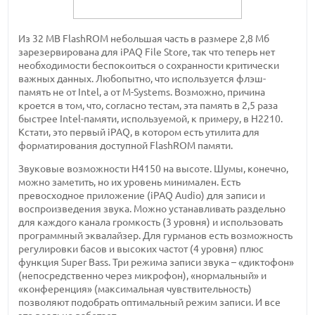
Из 32 MB FlashROM небольшая часть в размере 2,8 Мб
зарезервирована для iPAQ File Store, так что теперь нет
необходимости беспокоиться о сохранности критически
важных данных. Любопытно, что используется флэш-
память не от Intel, а от M-Systems. Возможно, причина
кроется в том, что, согласно тестам, эта память в 2,5 раза
быстрее Intel-памяти, используемой, к примеру, в H2210.
Кстати, это первый iPAQ, в котором есть утилита для
форматирования доступной FlashROM памяти.
Звуковые возможности H4150 на высоте. Шумы, конечно,
можно заметить, но их уровень минимален. Есть
превосходное приложение (iPAQ Audio) для записи и
воспроизведения звука. Можно устанавливать раздельно
для каждого канала громкость (3 уровня) и использовать
программный эквалайзер. Для гурманов есть возможность
регулировки басов и высоких частот (4 уровня) плюс
функция Super Bass. Три режима записи звука – «диктофон»
(непосредственно через микрофон), «нормальный» и
«конференция» (максимальная чувствительность)
позволяют подобрать оптимальный режим записи. И все