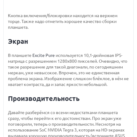
Кнопка включения/блокировки находится на верхнем
торце. Также надо отметить хорошее качество сборки
планшета.
Экран
В планшете
Excite Pure
используется 10,1-дюймовая IPS-
матрица с разрешением 1280х800 пикселей. Очевидно, что
такое разрешение для такой диагонали, по сегодняшним
меркам, уже невысокое. Впрочем, это не единственная
проблема экрана. Изображение слишком блёклое, в нём не
хватает контраста, да и запас яркости небольшой.
Производительность
Давайте разберёмся со всеми недостатками планшета
сразу, чтобы перейти к его достоинствам. Про экран уже
поговорили, теперь о производительности. Несмотря на
использование SoC NVIDIA Tegra 3, которая на HD-экранах
выдавала хорошую производительность (вспомните ASUS