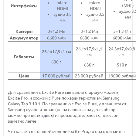
micro-
micro-
(MHL)
Интерфейсы
HDMI
HDMI
аудио 3,
аудио 3,5
аудио 3,5
мм
мм
мм
Камеры
3+1,2 Мп
8+1,2 Мп
3+1,3 Мп
Аккумулятор
6600 мАч
6600 мАч
6800 мАч
26,1х17,9х1,1
24,3x17,6x0,8
26,1x17,9x1 см
см
см
Габариты
630 г
630 г
510 г
Цена
17 000 рублей
23 000 рублей
19000 рублей
Для сравнения с Excite Pure мы взяли старшую модель,
Excite Pro, и схожий с Pure по характеристикам Samsung
Galaxy Tab 3 10.1. По сравнению с Excite Pure, у планшета от
Samsung лучше и экран (не на словах, а на деле, обзор
можно прочесть
здесь
) и производительность, плюс, он
заметно легче.
Что касается старшей модели Excite Pro, то она отличается