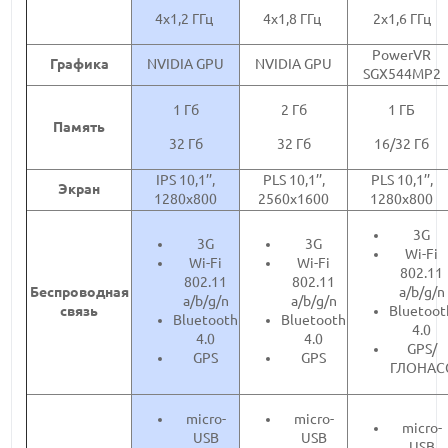
4x1,2 ГГц
4x1,8 ГГц
2x1,6 ГГц
PowerVR
Графика
NVIDIA GPU
NVIDIA GPU
SGX544MP2
1 Гб
2 Гб
1 ГБ
Память
32 Гб
32 Гб
16/32 Гб
IPS 10,1’’,
PLS 10,1’’,
PLS 10,1’’,
Экран
1280x800
2560x1600
1280x800
3G
3G
3G
Wi-Fi
Wi-Fi
Wi-Fi
802.11
802.11
802.11
Беспроводная
a/b/g/n
a/b/g/n
a/b/g/n
связь
Bluetoot
Bluetooth
Bluetooth
4.0
4.0
4.0
GPS/
GPS
GPS
ГЛОНАС
micro-
micro-
micro-
USB
USB
USB