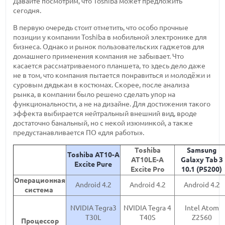
Давайте посмотрим, что Toshiba может предложить
сегодня.
В первую очередь стоит отметить, что особо прочные
позиции у компании Toshiba в мобильной электронике для
бизнеса. Однако и рынок пользовательских гаджетов для
домашнего применения компания не забывает. Что
касается рассматриваемого планшета, то здесь дело даже
не в том, что компания пытается понравиться и молодёжи и
суровым дядькам в костюмах. Скорее, после анализа
рынка, в компании было решено сделать упор на
функциональности, а не на дизайне. Для достижения такого
эффекта выбирается нейтральный внешний вид, вроде
достаточно банальный, но с некой изюминкой, а также
предустанавливается ПО «для работы».
Toshiba
Samsung
Toshiba AT10-A
AT10LE-A
Galaxy Tab 3
Excite Pure
Excite Pro
10.1 (P5200)
Операционная
Android 4.2
Android 4.2
Android 4.2
система
NVIDIA Tegra3
NVIDIA Tegra 4
Intel Atom
T30L
T40S
Z2560
Процессор