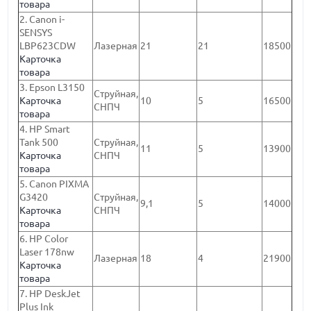
товара
2. Canon i-
SENSYS
LBP623CDW
Лазерная
21
21
18500
Карточка
товара
3. Epson L3150
Струйная,
Карточка
10
5
16500
СНПЧ
товара
4. HP Smart
Tank 500
Струйная,
11
5
13900
Карточка
СНПЧ
товара
5. Canon PIXMA
G3420
Струйная,
9,1
5
14000
Карточка
СНПЧ
товара
6. HP Color
Laser 178nw
Лазерная
18
4
21900
Карточка
товара
7. HP DeskJet
Plus Ink