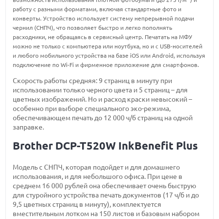
работу с разными форматами, включая стандартные фото и
конверты. Устройство использует систему непрерывной подачи
чернил (СНПЧ), что позволяет быстро и легко пополнять
расходники, не обращаясь в сервисный центр. Печатать на МФУ
можно не только с компьютера или ноутбука, но и с USB-носителей
и любого мобильного устройства на базе iOS или Android, используя
подключение по Wi-Fi и фирменное приложение для смартфонов.
Скорость работы средняя: 9 страниц в минуту при
использовании только черного цвета и 5 страниц – для
цветных изображений. Но и расход краски невысокий –
особенно при выборе специального эко-режима,
обеспечивающем печать до 12 000 ч/б страниц на одной
заправке.
Brother DCP-T520W InkBenefit Plus
Модель с СНПЧ, которая подойдет и для домашнего
использования, и для небольшого офиса. При цене в
среднем 16 000 рублей она обеспечивает очень быструю
для стуройного устройства печать документов (17 ч/б и до
9,5 цветных страниц в минуту), комплектуется
вместительным лотком на 150 листов и базовым набором