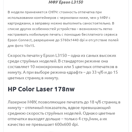
МФУ Epson L3150
В модели применяется СНПЧ: стоимость отпечатка при
использовании контейнеров с чернилами ниже, чем у МФУ с
картриджами, а заправку можно выполнить самостоятельно. В
списке других особенностей устройства – возможность легко
настраивать мобильную печать с помощью бесплатного сервиса
Epson Connect, разрешение до 5760x1440 dpi и отсутствие полей
для фото 10х15.
Скорость печати у Epson L3150 – одна из самых высоких
среди струйных моделей. В стандартом режиме она
составляет 10 монохромных или 5 цветных отпечатков в
минуту. А при выборе режима «драфт» – до 33 ч/б и до 15
цветных страниц в минуту.
HP Color Laser 178nw
Лазерное МФУ, позволяющее печатать до 18 ч/б страниц в
минуту – отличный показатель, вдвое превышающий
среднюю скорость струйных моделей. Однако цветные
отпечатки выходят дольше – только 4 стр./мин, а их
качество не превышает 600х600 dpi.