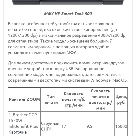
МФУ HP Smart Tank 500
В списке особенностей устройства есть возможность
печати без полей, высокое качество сканирования (до
1200х1200 dpi) и максимальное разрешение 4800х1200 dpi
для отпечатков. Также модель оснащена большим 7-
сегментным экраном, с помощью которого удобно
управлять всеми функциями МФУ.
Для печати достаточно подключить компьютер или другое
внешнее устройство к порту USB. Беспроводное
соединение модель не поддерживает, зато совместима с
современными десктопными системами Windows и Mac OS.
Скорость
Скорость
Тип
печати в
Цена,
Рейтинг ZOOM
печати ч/б,
печати
цвете, стр./
руб.
стр./мин
мин
1. Brother DCP-
T520W
Струйная,
InkBenefit Plus
17
9,5
16000
СНПЧ
Карточка