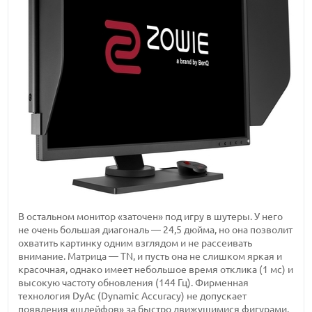
В остальном монитор «заточен» под игру в шутеры. У него
не очень большая диагональ — 24,5 дюйма, но она позволит
охватить картинку одним взглядом и не рассеивать
внимание. Матрица — TN, и пусть она не слишком яркая и
красочная, однако имеет небольшое время отклика (1 мс) и
высокую частоту обновления (144 Гц). Фирменная
технология DyAc (Dynamic Accuracy) не допускает
появления «шлейфов» за быстро движущимися фигурами.