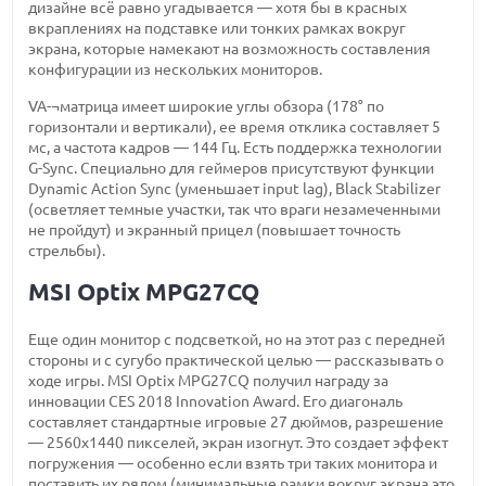
дизайне всё равно угадывается — хотя бы в красных
вкраплениях на подставке или тонких рамках вокруг
экрана, которые намекают на возможность составления
конфигурации из нескольких мониторов.
VA-¬матрица имеет широкие углы обзора (178° по
горизонтали и вертикали), ее время отклика составляет 5
мс, а частота кадров — 144 Гц. Есть поддержка технологии
G-Sync. Специально для геймеров присутствуют функции
Dynamic Action Sync (уменьшает input lag), Black Stabilizer
(осветляет темные участки, так что враги незамеченными
не пройдут) и экранный прицел (повышает точность
стрельбы).
MSI Optix MPG27CQ
Еще один монитор с подсветкой, но на этот раз с передней
стороны и с сугубо практической целью — рассказывать о
ходе игры. MSI Optix MPG27CQ получил награду за
инновации CES 2018 Innovation Award. Его диагональ
составляет стандартные игровые 27 дюймов, разрешение
— 2560х1440 пикселей, экран изогнут. Это создает эффект
погружения — особенно если взять три таких монитора и
поставить их рядом (минимальные рамки вокруг экрана это