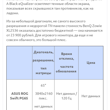
А Black eQualizer осветляет темные области экрана,
показывая всех скрывшихся там противников, как на
ладони.
Из-за небольшой диагонали, не самого высокого
разрешения и недорогой TN-панели стоимость BenQ Zowie
XL2536 оказалась достаточно бюджетной — она начинается
от 23 900 рублей. Для игрового монитора, да еще и не
совсем обычного, это большой плюс.
Диагональ,
Время
отклика,
разрешение,
Цена
частота
тип
обновления
матрицы
65”
ASUS ROG
Нет данных /
3840х2160
Нет данных
Swift PG65
120 Гц
пикс.
нет данных