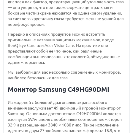
дисплея как фактор, предотвращающий утомляемость глаз
— они уверяют, что при таком формате центральная и
боковые части экрана находятся на одинаковом удалении,
за счет чего хрусталику глаза требуется меньше усилий для
перефокусировки.
Нередко в описаниях продуктов можно встретить
оригинальные названия защитных механизмов, вроде
BenQ Eye Care или Acer VisionCare. На практике они
представляют собой не что иное, как различные
комбинации вышеописанных технологий, объединенные
единым термином.
Мы выбрали для вас несколько современных мониторов,
наиболее безопасных для глаз.
Монитор Samsung C49HG90DMI
Из моделей с большой диагональю экрана особого
внимания заслуживает 49-дюймовый игровой монитор от
Samsung. Основным достоинством C49HG90DMI является
изогнутая SVA-панель с необычным соотношением сторон
32:9 и разрешением 3840 × 1080 пикс. Такое исполнение
идентично двум 27-дюймовым панелям формата 16:9, что