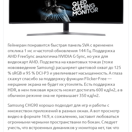
Геймерам понравится быстрая панель SVA с временем
отклика 1 мс и частотой обновления 144 Гц. Поддержка
AMD FreeSync аналогична NVIDIA G-Sync, но уже для
видеокарт AMD. Подсветка на квантовых точках (тоже
нововведение Samsung) расширяет цветовой охват до 125
% sRGB и 95 % DCI-P3 и увеличивает насыщенность. А глаза
скажут спасибо за поддержку функции Flicker-Free —
мерцание экрана не будет их утомлять. Есть поддержка
HDR, в нем пиковая яркость может достигать 600 кд/м2, а в
обычном режиме она не превышает 350 кд/м2.
Samsung CHG90 хорошо подходит для игр и работы с
множеством приложений в разных окнах. А вот просмотр
видео в формате 16:9, к сожалению, заставит любоваться
огромными черными пространствами по бокам. Следует
учесть, что встроенных динамиков у монитора нет, так что