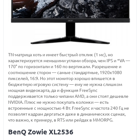
TN-матрица хоть и имеет быстрый отклик (1 мс), но
характеризуется меньшими углами обзора, чем IPS и *VA —
170° по горизонтали и 160 по вертикали. Разрешение и
соотношение сторон — самые стандартные, 1920х1080
пикселей, 16:9. Но этот монитор хорошо впишется в
бюджетную игровую систему — ему не нужна слишком
мощная видеокарта, да и функция FreeSync
поддерживается только чипами AMD, а они стоят дешевле
NVIDIA. Плюс не нужно покупать колонки — есть
встроенные с мощностью 4 Вт. FreeSync и частота 240 Гц не
позволят кадрам дергаться даже в динамических сценах,
что важно, к примеру, в RTS или рейдах в MMORPG.
BenQ Zowie XL2536