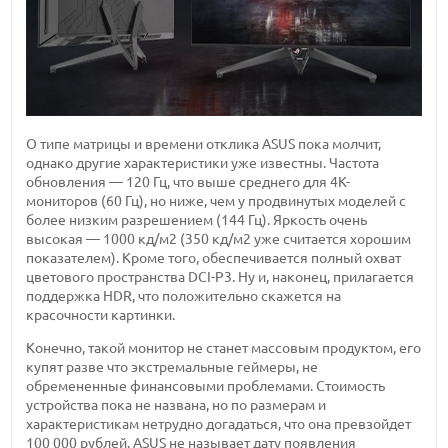
О типе матрицы и времени отклика ASUS пока молчит,
однако другие характеристики уже известны. Частота
обновления — 120 Гц, что выше среднего для 4К-
мониторов (60 Гц), но ниже, чем у продвинутых моделей с
более низким разрешением (144 Гц). Яркость очень
высокая — 1000 кд/м2 (350 кд/м2 уже считается хорошим
показателем). Кроме того, обеспечивается полный охват
цветового пространства DCI-P3. Ну и, наконец, прилагается
поддержка HDR, что положительно скажется на
красочности картинки.
Конечно, такой монитор не станет массовым продуктом, его
купят разве что экстремальные геймеры, не
обремененные финансовыми проблемами. Стоимость
устройства пока не названа, но по размерам и
характеристикам нетрудно догадаться, что она превзойдет
100 000 рублей. ASUS не называет дату появления