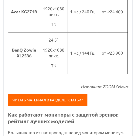
1920х1080
Acer KG271B
1 мс / 240 Гц
от
24 400
i
пикс.
TN
24,5”
BenQ Zowie
1920х1080
1 мс / 144 Гц
от
23 900
i
XL2536
пикс.
TN
Источник: ZOOM.CNews
ЧИТАТЬ МАТЕРИАЛ В РАЗДЕЛЕ "СТАТЬИ"
Как работают мониторы с защитой зрения:
рейтинг лучших моделей
Большинство из нас проводят перед монитором минимум