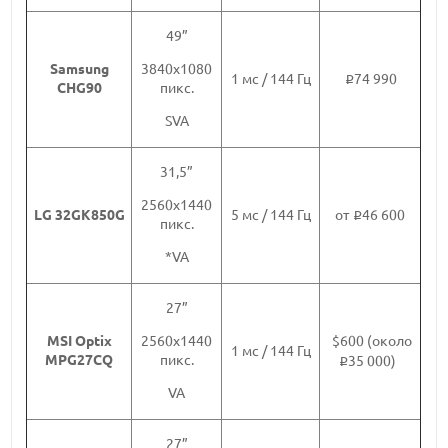
49”
Samsung
3840х1080
1 мс / 144 Гц
74 990
i
CHG90
пикс.
SVA
31,5”
2560х1440
LG 32GK850G
5 мс / 144 Гц
от
46 600
i
пикс.
*VA
27”
MSI Optix
$600 (около
2560х1440
1 мс / 144 Гц
MPG27CQ
пикс.
35 000)
i
VA
27”