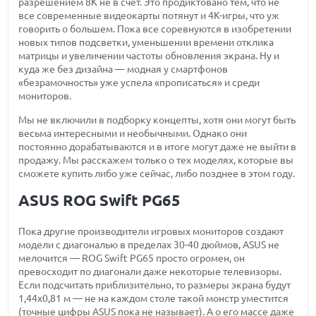
разрешением 8К не в счет. Это продиктовано тем, что не
все современные видеокарты потянут и 4К-игры, что уж
говорить о большем. Пока все соревнуются в изобретении
новых типов подсветки, уменьшении времени отклика
матрицы и увеличении частоты обновления экрана. Ну и
куда же без дизайна — модная у смартфонов
«безрамочность» уже успела «прописаться» и среди
мониторов.
Мы не включили в подборку концепты, хотя они могут быть
весьма интересными и необычными. Однако они
постоянно дорабатываются и в итоге могут даже не выйти в
продажу. Мы расскажем только о тех моделях, которые вы
сможете купить либо уже сейчас, либо позднее в этом году.
ASUS ROG Swift PG65
Пока другие производители игровых мониторов создают
модели с диагональю в пределах 30-40 дюймов, ASUS не
мелочится — ROG Swift PG65 просто огромен, он
превосходит по диагонали даже некоторые телевизоры.
Если подсчитать приблизительно, то размеры экрана будут
1,44х0,81 м — не на каждом столе такой монстр уместится
(точные цифры ASUS пока не называет). А о его массе даже