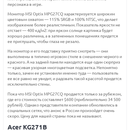
персонажа в игре.
Монитор MSI Optix MPG27CQ характеризуется широким
цветовым охватом — 115% SRGB и 100% NTSC, что делает
изображение более реалистичным. Показатель яркости не
отстает — 400 кд/м2: при ярком солнце картинка будет
хорошо различима, а в затененных помещениях придется
ее приглушать, чтобы глаза не резало.
На монитор и его подставку приятно смотреть — они
выполнены в типично игровом стиле в смешении черного и
красного. А на задней панели находится еще один сюрприз
— красивая узорная многоцветная подсветка. Непонятно
только, зачем ее установили именно туда — пользователь
ее все равно не увидит, и радовать такой красотой придется
исключительно стены.
Пока что MSI Optix MPG27CQ продается только за рубежом,
где его стоимость составляет $600 (приблизительно 34 500
рублей). Однако представители компании обмолвились в
социальных сетях, что анонс в России произойдет очень
скоро. Цену для нашей страны пока не называют.
Acer KG271B