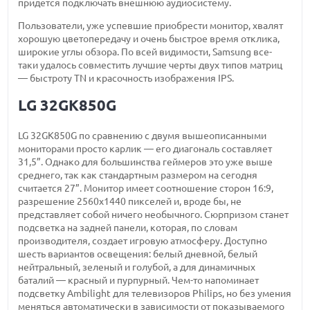
придется подключать внешнюю аудиосистему.
Пользователи, уже успевшие приобрести монитор, хвалят
хорошую цветопередачу и очень быстрое время отклика,
широкие углы обзора. По всей видимости, Samsung все-
таки удалось совместить лучшие черты двух типов матриц
— быстроту TN и красочность изображения IPS.
LG 32GK850G
LG 32GK850G по сравнению с двумя вышеописанными
мониторами просто карлик — его диагональ составляет
31,5”. Однако для большинства геймеров это уже выше
среднего, так как стандартным размером на сегодня
считается 27”. Монитор имеет соотношение сторон 16:9,
разрешение 2560х1440 пикселей и, вроде бы, не
представляет собой ничего необычного. Сюрпризом станет
подсветка на задней панели, которая, по словам
производителя, создает игровую атмосферу. Доступно
шесть вариантов освещения: белый дневной, белый
нейтральный, зеленый и голубой, а для динамичных
баталий — красный и пурпурный. Чем-то напоминает
подсветку Ambilight для телевизоров Philips, но без умения
меняться автоматически в зависимости от показываемого