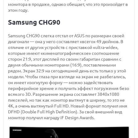
монитора в продаже, однако обещает, что это произойдет в
этом году.
Samsung CHG90
Samsung CHG90 слегка отстал от ASUS по размерам своей
диагонали — она у него составляет «всего» 49 дюймов. В
отличие от других устройств с приставкой «ultra-wide»,
которые имеют «кинематографическое» соотношение
сторон 21:9, этот дисплей по своим габаритам сравним с
двумя обычными мониторами (16:9), поставленными
рядом. Экран 32:9 на сегодняшний день есть только у этой
модели. Чтобы глаза при взгляде на экран не разбегались,
он имеет изогнутую форму — можно задействовать
периферийное зрение и получить эффект погружения безо
всякого 3D. Разрешение экрана составляет 3840х1080
пикселей, но так как монитор вытянут в ширину, то это не
4К, а очень вытянутый Full HD. Новый формат получил имя
DFHD (Double Full High Definition). За свой внешний вид
монитор получил награду iF Design Awards.