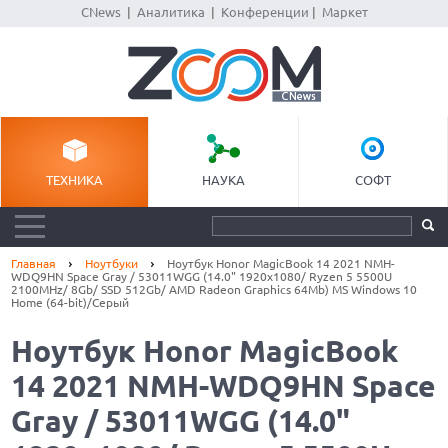
CNews
|
Аналитика
|
Конференции
|
Маркет
ТЕХНИКА
НАУКА
СОФТ
Главная
Ноутбуки
Ноутбук Honor MagicBook 14 2021 NMH-
WDQ9HN Space Gray / 53011WGG (14.0" 1920x1080/ Ryzen 5 5500U
2100MHz/ 8Gb/ SSD 512Gb/ AMD Radeon Graphics 64Mb) MS Windows 10
Home (64-bit)/Серый
Ноутбук Honor MagicBook
14 2021 NMH-WDQ9HN Space
Gray / 53011WGG (14.0"