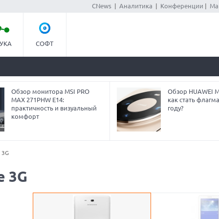
CNews
|
Аналитика
|
Конференции
|
Ма
УКА
СОФТ
Обзор монитора MSI PRO
Обзор HUAWEI Ma
MAX 271PHW E14:
как стать флагм
практичность и визуальный
году?
комфорт
e 3G
e 3G