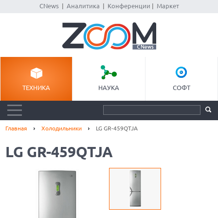
CNews
|
Аналитика
|
Конференции
|
Маркет
ТЕХНИКА
НАУКА
СОФТ
Главная
Холодильники
LG GR-459QTJA
LG GR-459QTJA