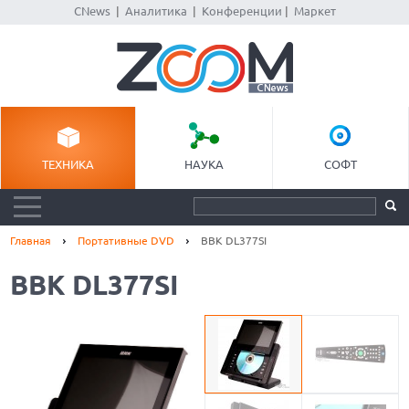
CNews
|
Аналитика
|
Конференции
|
Маркет
ТЕХНИКА
НАУКА
СОФТ
Главная
Портативные DVD
BBK DL377SI
BBK DL377SI