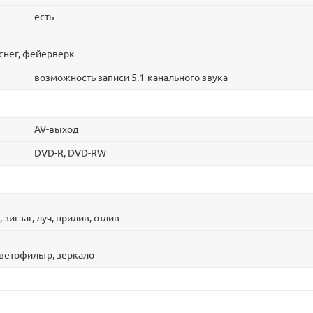
есть
 снег, фейерверк
возможность записи 5.1-канального звука
AV-выход
DVD-R, DVD-RW
 зигзаг, луч, прилив, отлив
светофильтр, зеркало