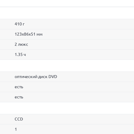
410 г
123x86x51 мм
2 люкс
1.35 ч
оптический диск DVD
есть
есть
CCD
1