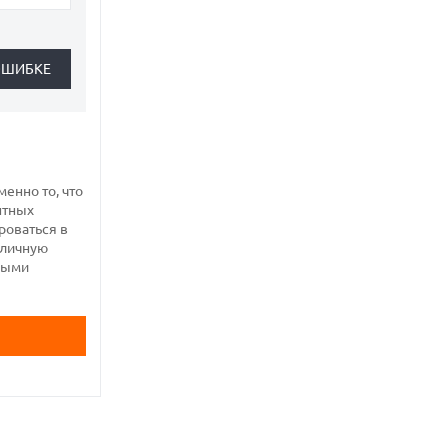
енно то, что
нтных
роваться в
иличную
нными