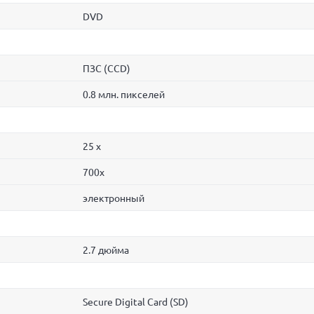
DVD
ПЗС (CCD)
0.8 млн. пикселей
25 x
700x
электронный
2.7 дюйма
Secure Digital Card (SD)