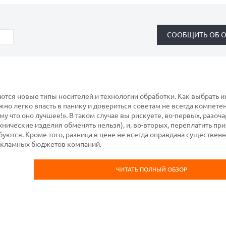
ся новые типы носителей и технологии обработки. Как выбрать им
жно легко впасть в панику и довериться советам не всегда компете
 что оно лучшее!». В таком случае вы рискуете, во-первых, разоча
хнические изделия обменять нельзя), и, во-вторых, переплатить пр
буются. Кроме того, разница в цене не всегда оправдана существе
екламных бюджетов компаний.
ЧИТАТЬ ПОЛНЫЙ ОБЗОР