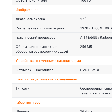
Объем накопителя
100 ГБ
Изображение
Диагональ экрана
17 "
Разрешение и формат экрана
1920 x 1200 WUXGA
Графический процессор
ATI Mobility Radeo
Объем видеопамяти (для
256 МБ
обработки ресурсоемких задач)
Устройства со сменными накопителями
Оптический накопитель
DVD±RW DL
Способы подключения и соединения
Тип сети
беспроводная связ
телефонной линии 
Габариты и вес
Ширина
39.4 см