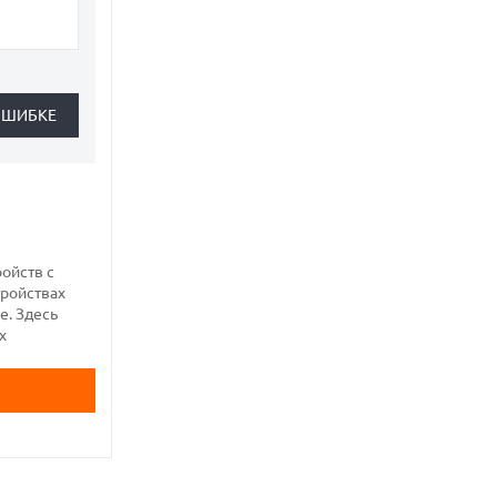
ройств с
тройствах
е. Здесь
х