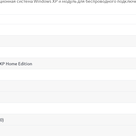
ционная система Windows XP и модуль для беспроводного подключ
 XP Home Edition
0)