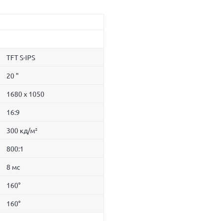
TFT S-IPS
20 "
1680 x 1050
16:9
300 кд/м²
800:1
8 мс
160°
160°