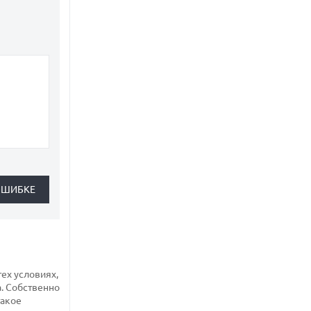
ех условиях,
. Собственно
такое