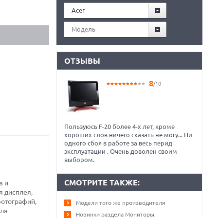
Acer
Модель
ОТЗЫВЫ
8
/10
Пользуюсь F-20 более 4-х лет, кроме
хороших слов ничего сказать не могу... Ни
одного сбоя в работе за весь перид
эксплуатации . Очень доволен своим
выбором.
СМОТРИТЕ ТАКЖЕ:
в и
я дисплея,
фотографий,
Модели того же производителя
еля
Новинки раздела Мониторы.