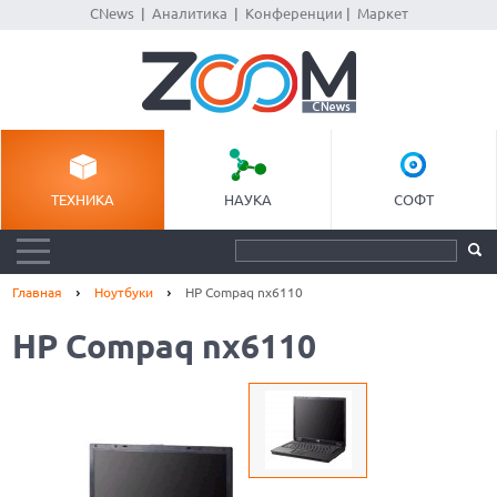
CNews
|
Аналитика
|
Конференции
|
Маркет
ТЕХНИКА
НАУКА
СОФТ
Главная
Ноутбуки
HP Compaq nx6110
HP Compaq nx6110