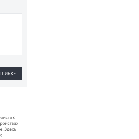
ройств с
тройствах
е. Здесь
х