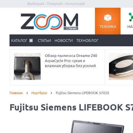
Выбирай : Покупай : Используй
ТЕХНИКА
НА
КАТАЛОГ
СТАТЬИ
НОВОСТИ
ТЕХНОБЛОГ
Обзор пылесоса Dreame Z40
AquaCycle Pro: сухая и
влажная уборка без усилий
Главная
Ноутбуки
Fujitsu Siemens LIFEBOOK S7020
Fujitsu Siemens LIFEBOOK S