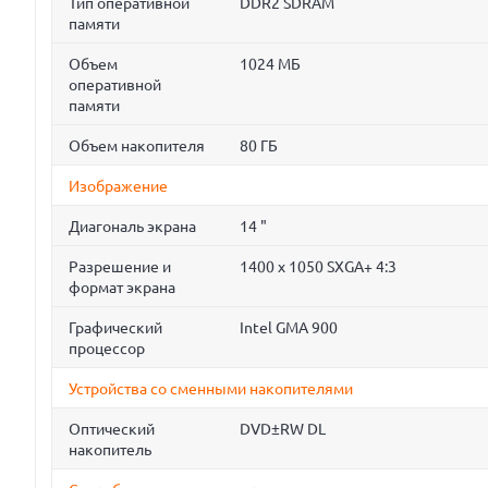
Тип оперативной
DDR2 SDRAM
памяти
Объем
1024 МБ
оперативной
памяти
Объем накопителя
80 ГБ
Изображение
Диагональ экрана
14 "
Разрешение и
1400 x 1050 SXGA+ 4:3
формат экрана
Графический
Intel GMA 900
процессор
Устройства со сменными накопителями
Оптический
DVD±RW DL
накопитель