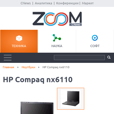
CNews
|
Аналитика
|
Конференции
|
Маркет
ТЕХНИКА
НАУКА
СОФТ
Главная
Ноутбуки
HP Compaq nx6110
HP Compaq nx6110