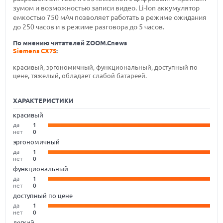
зумом и возможностью записи видео. Li-Ion аккумулятор
емкостью 750 мАч позволяет работать в режиме ожидания
до 250 часов и в режиме разговора до 5 часов.
По мнению читателей ZOOM.Cnews
Siemens CX75
:
красивый, эргономичный, функциональный, доступный по
цене, тяжелый, обладает слабой батареей.
ХАРАКТЕРИСТИКИ
красивый
да
1
нет
0
эргономичный
да
1
нет
0
функциональный
да
1
нет
0
доступный по цене
да
1
нет
0
легкий