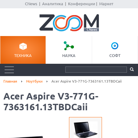
CNews
|
Аналитика
|
Конференции
|
Маркет
ТЕХНИКА
НАУКА
СОФТ
Главная
Ноутбуки
Acer Aspire V3-771G-7363161.13TBDCaii
Acer Aspire V3-771G-
7363161.13TBDCaii