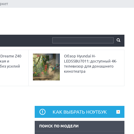
ркет
 Dreame Z40
Обзор Hyundai H-
хая и
LED55BU7011: доступный 4K-
без усилий
телевизор для домашнего
кинотеатра
КАК ВЫБРАТЬ НОУТБУК
ПОИСК ПО МОДЕЛИ