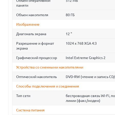
Объем оперативной
512 МБ
памяти
Объем накопителя
80 ГБ
Изображение
Диагональ экрана
12 "
Разрешение и формат
1024 x 768 XGA 4:3
экрана
Графический процессор
Intel Extreme Graphics 2
Устройства со сменными накопителями
Оптический накопитель
DVD-RW (чтение и запись CD
Способы подключения и соединения
Тип сети
беспроводная связь Wi-Fi, 
линии (факс/модем)
Система питания