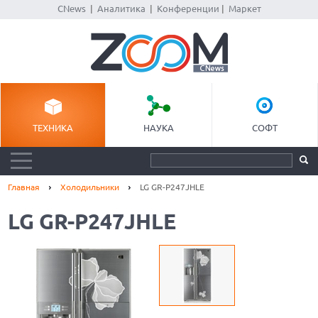
CNews
|
Аналитика
|
Конференции
|
Маркет
ТЕХНИКА
НАУКА
СОФТ
Главная
Холодильники
LG GR-P247JHLE
LG GR-P247JHLE