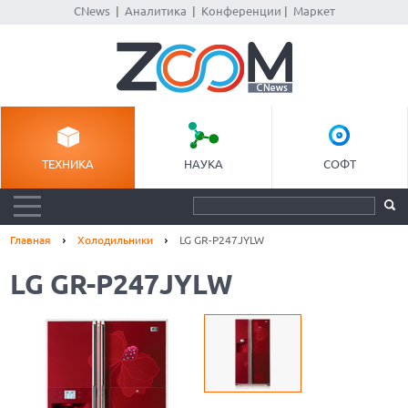
CNews
|
Аналитика
|
Конференции
|
Маркет
ТЕХНИКА
НАУКА
СОФТ
Главная
Холодильники
LG GR-P247JYLW
LG GR-P247JYLW