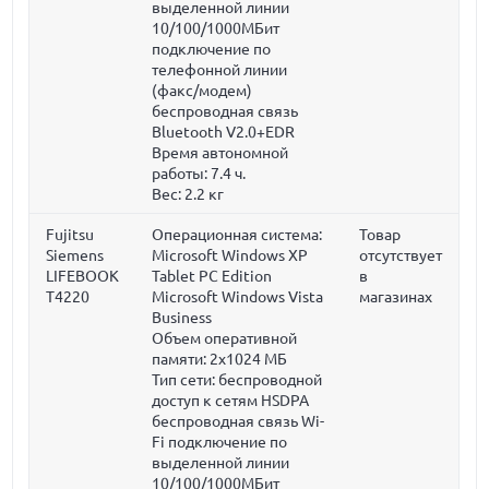
выделенной линии
10/100/1000МБит
подключение по
телефонной линии
(факс/модем)
беспроводная связь
Bluetooth V2.0+EDR
Время автономной
работы:
7.4 ч.
Вес:
2.2 кг
Fujitsu
Операционная система:
Товар
Siemens
Microsoft Windows XP
отсутствует
LIFEBOOK
Tablet PC Edition
в
T4220
Microsoft Windows Vista
магазинах
Business
Объем оперативной
памяти:
2x1024 МБ
Тип сети: беспроводной
доступ к сетям HSDPA
беспроводная связь Wi-
Fi подключение по
выделенной линии
10/100/1000МБит