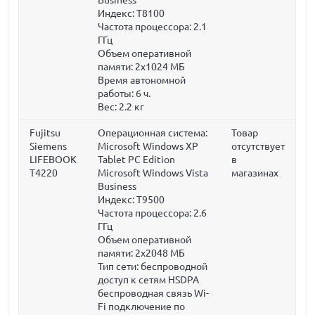
Индекс: T8100
Частота процессора:
2.1
ГГц
Объем оперативной
памяти:
2x1024 МБ
Время автономной
работы:
6 ч.
Вес:
2.2 кг
Fujitsu
Операционная система:
Товар
Siemens
Microsoft Windows XP
отсутствует
LIFEBOOK
Tablet PC Edition
в
T4220
Microsoft Windows Vista
магазинах
Business
Индекс: T9500
Частота процессора:
2.6
ГГц
Объем оперативной
памяти:
2x2048 МБ
Тип сети: беспроводной
доступ к сетям HSDPA
беспроводная связь Wi-
Fi подключение по