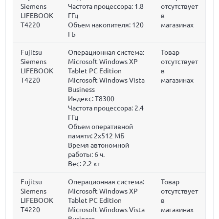
Siemens
Частота процессора:
1.8
отсутствует
LIFEBOOK
ГГц
в
T4220
Объем накопителя:
120
магазинах
ГБ
Fujitsu
Операционная система:
Товар
Siemens
Microsoft Windows XP
отсутствует
LIFEBOOK
Tablet PC Edition
в
T4220
Microsoft Windows Vista
магазинах
Business
Индекс: T8300
Частота процессора:
2.4
ГГц
Объем оперативной
памяти:
2x512 МБ
Время автономной
работы:
6 ч.
Вес:
2.2 кг
Fujitsu
Операционная система:
Товар
Siemens
Microsoft Windows XP
отсутствует
LIFEBOOK
Tablet PC Edition
в
T4220
Microsoft Windows Vista
магазинах
Business