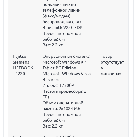
подключение по
телефонной линии
(факс/модем)
беспроводная связь
Bluetooth V2.0+EDR
Время автономной
работы:
6 ч.
Вес:
2.2 кг
Fujitsu
Операционная система:
Товар
Siemens
Microsoft Windows XP
отсутствует
LIFEBOOK
Tablet PC Edition
в
T4220
Microsoft Windows Vista
магазинах
Business
Индекс: T7300P
Частота процессора:
2
ГГц
Объем оперативной
памяти:
2x1024 МБ
Время автономной
работы:
6 ч.
Вес:
2.2 кг