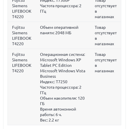
Fujitsu
Индекс: T7300P
Товар
Siemens
Частота процессора:
2
отсутствует
LIFEBOOK
ГГц
в
T4220
магазинах
Fujitsu
Объем оперативной
Товар
Siemens
памяти:
2048 МБ
отсутствует
LIFEBOOK
в
T4220
магазинах
Fujitsu
Операционная система:
Товар
Siemens
Microsoft Windows XP
отсутствует
LIFEBOOK
Tablet PC Edition
в
T4220
Microsoft Windows Vista
магазинах
Business
Индекс: T7250
Частота процессора:
2
ГГц
Объем накопителя:
120
ГБ
Время автономной
работы:
6 ч.
Вес:
2.2 кг