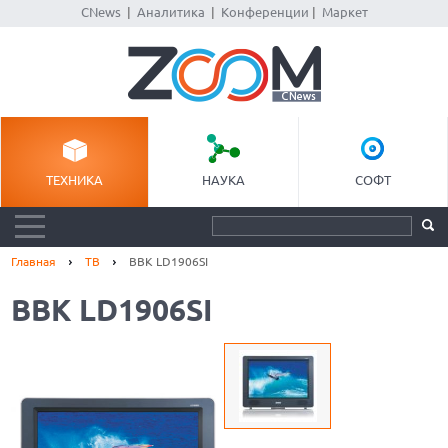
CNews
|
Аналитика
|
Конференции
|
Маркет
ТЕХНИКА
НАУКА
СОФТ
Главная
ТВ
BBK LD1906SI
BBK LD1906SI