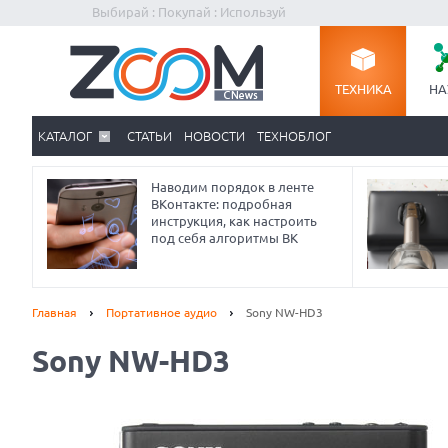
Выбирай : Покупай : Используй
ТЕХНИКА
НА
КАТАЛОГ
СТАТЬИ
НОВОСТИ
ТЕХНОБЛОГ
Наводим порядок в ленте
ВКонтакте: подробная
инструкция, как настроить
под себя алгоритмы ВК
Главная
Портативное аудио
Sony NW-HD3
Sony NW-HD3