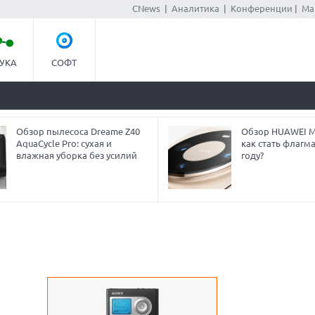
CNews
|
Аналитика
|
Конференции
|
Ма
УКА
СОФТ
Обзор пылесоса Dreame Z40
Обзор HUAWEI Ma
AquaCycle Pro: сухая и
как стать флагм
влажная уборка без усилий
году?