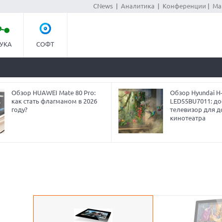
CNews
|
Аналитика
|
Конференции
|
Ма
УКА
СОФТ
Обзор HUAWEI Mate 80 Pro:
Обзор Hyundai H
как стать флагманом в 2026
LED55BU7011: до
году?
телевизор для 
кинотеатра