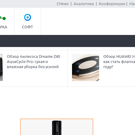
CNews
|
Аналитика
|
Конференции
|
Ма
УКА
СОФТ
Обзор пылесоса Dreame Z40
Обзор HUAWEI Ma
AquaCycle Pro: сухая и
как стать флагм
влажная уборка без усилий
году?