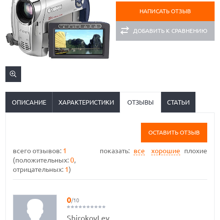
НАПИСАТЬ ОТЗЫВ
ДОБАВИТЬ К СРАВНЕНИЮ
ОПИСАНИЕ
ХАРАКТЕРИСТИКИ
ОТЗЫВЫ
СТАТЬИ
ОСТАВИТЬ ОТЗЫВ
всего отзывов:
1
показать:
все
хорошие
плохие
(положительных:
0
,
отрицательных:
1
)
0
/10
ShirokovLev