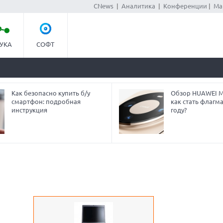
CNews
|
Аналитика
|
Конференции
|
Ма
УКА
СОФТ
Как безопасно купить б/у
Обзор HUAWEI Ma
смартфон: подробная
как стать флагм
инструкция
году?