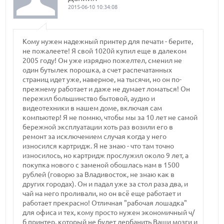
2015-06-10 10:34:08
Кому нужен надежный принтер для печати - берите,
не пожалеете! Я свой 1020й купил еще в далеком
2005 году! Он уже изрядно пожелтел, сменил не
один бутылек порошка, а счет распечатанных
страниц идет уже, наверное, на тысячи, но он по-
прежнему работает и даже не думает ломаться! Он
пережил большинство бытовой, аудио и
видеотехники в нашем доме, включая сам
компьютер! Я не помню, чтобы мы за 10 лет не самой
бережной эксплуатации хоть раз возили его в
ремонт за исключением случая когда у него
износился картридж. Я не знаю - что там точно
износилось, но картридж прослужил около 9 лет, а
покупка нового с заменой обошлась нам в 1500
рублей (говорю за Владивосток, не знаю как в
других городах). Он и падал уже за стол раза два, и
чай на него проливали, но он всё еще работает и
работает прекрасно! Отличная "рабочая лошадка"
для офиса и тех, кому просто нужен экономичный ч/
б принтер, который не будет дербанить Ваши мозги и