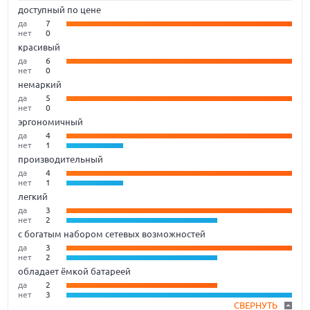
доступный по цене
да
7
нет
0
красивый
да
6
нет
0
немаркий
да
5
нет
0
эргономичный
да
4
нет
1
производительный
да
4
нет
1
легкий
да
3
нет
2
с богатым набором сетевых возможностей
да
3
нет
2
обладает ёмкой батареей
да
2
нет
3
СВЕРНУТЬ