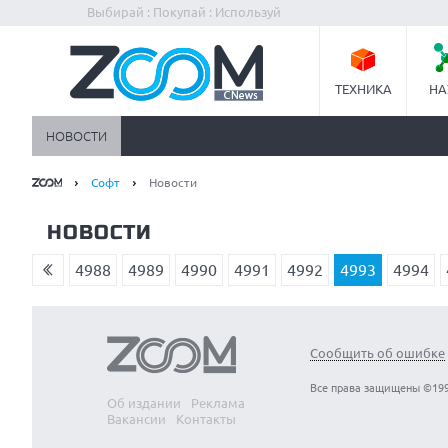
Выбирай : Покупай : Используй
ТЕХНИКА
НА
НОВОСТИ
Софт
Новости
НОВОСТИ
4988
4989
4990
4991
4992
4993
4994
Сообщить об ошибке
Все права защищены ©199
Об издании
Реклама
Вакансии
Контакты