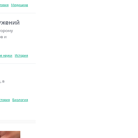
тория
Медицина
ужений
торому
в и
е науки
История
, в
стория
Биология