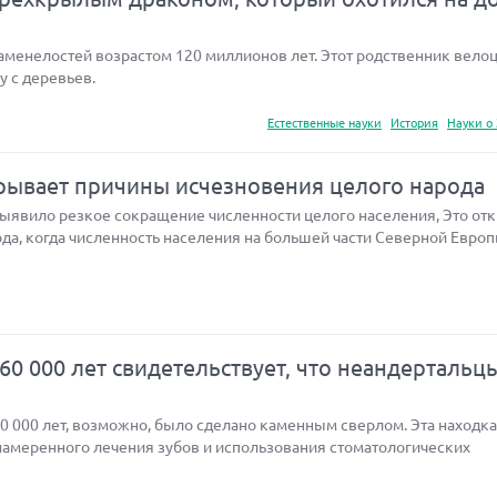
аменелостей возрастом 120 миллионов лет. Этот родственник вело
 с деревьев.
Естественные науки
История
Науки о
крывает причины исчезновения целого народа
ыявило резкое сокращение численности целого населения, Это от
да, когда численность населения на большей части Северной Евро
0 000 лет свидетельствует, что неандертальц
0 000 лет, возможно, было сделано каменным сверлом. Эта находка
амеренного лечения зубов и использования стоматологических