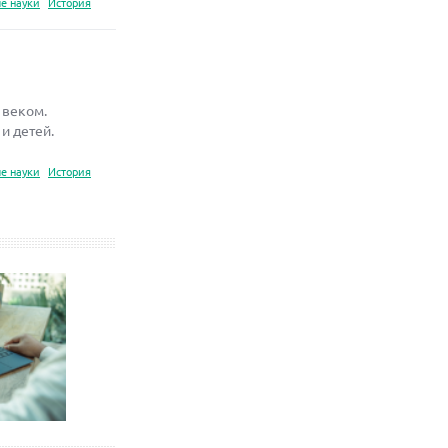
е науки
История
 веком.
и детей.
е науки
История