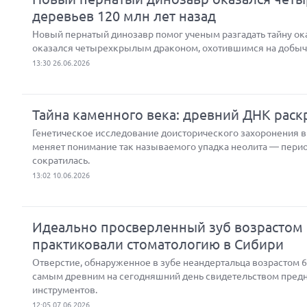
деревьев 120 млн лет назад
Новый пернатый динозавр помог ученым разгадать тайну ок
оказался четырехкрылым драконом, охотившимся на добычу
13:30 26.06.2026
Тайна каменного века: древний ДНК рас
Генетическое исследование доисторического захоронения в
меняет понимание так называемого упадка неолита — перио
сократилась.
13:02 10.06.2026
Идеально просверленный зуб возрастом 6
практиковали стоматологию в Сибири
Отверстие, обнаруженное в зубе неандертальца возрастом 6
самым древним на сегодняшний день свидетельством предн
инструментов.
12:05 07.06.2026