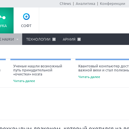
CNews
|
Аналитика
|
Конференции
УКА
СОФТ
Е НАУКИ
ТЕХНОЛОГИИ
АРМИЯ
Ученые нашли возможный
Квантовый компьютер дост
й
путь принудительной
важной вехи и стал полезн
«очистки» мозга
Читать далее
Читать далее
рехкрылым драконом, который охотился на д