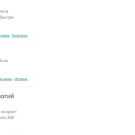
ли в
 быстро
стория
Биология
й их
е науки
История
логий
 возраст
чти 300