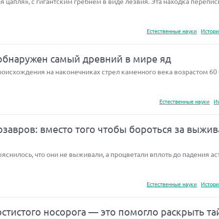
 цапля», с гигантским гребнем в виде лезвия. Эта находка перепи
Естественные науки
Истори
 обнаружен самый древний в мире яд
оисхождения на наконечниках стрел каменного века возрастом 60 0
Естественные науки
И
завров: вместо того чтобы бороться за выжив
снилось, что они не выживали, а процветали вплоть до падения ас
Естественные науки
Истори
рстистого носорога — это помогло раскрыть та