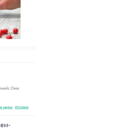
ений. Они
е науки
История
нем-