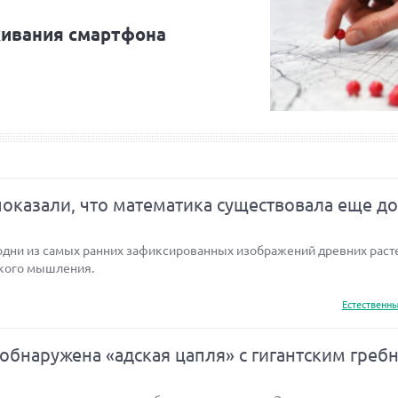
ивания смартфона
показали, что математика существовала еще до
одни из самых ранних зафиксированных изображений древних раст
ского мышления.
Естественны
бнаружена «адская цапля» с гигантским греб