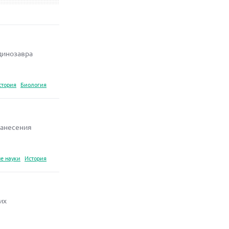
динозавра
стория
Биология
нанесения
е науки
История
их