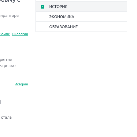
ИСТОРИЯ
цираптора
ЭКОНОМИКА
ОБРАЗОВАНИЕ
 Земле
Биология
крытие
пы резко
История
ы
 стала