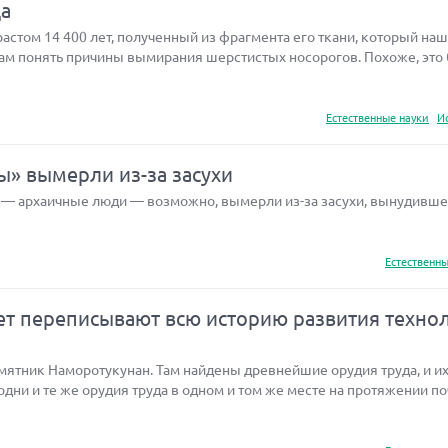
да
стом 14 400 лет, полученный из фрагмента его ткани, который наш
ам понять причины вымирания шерстистых носорогов. Похоже, это
Естественные науки
И
ы» вымерли из-за засухи
 — архаичные люди — возможно, вымерли из-за засухи, вынудивше
Естественны
ет переписывают всю историю развития техно
мятник Наморотукунан. Там найдены древнейшие орудия труда, и их
дни и те же орудия труда в одном и том же месте на протяжении по