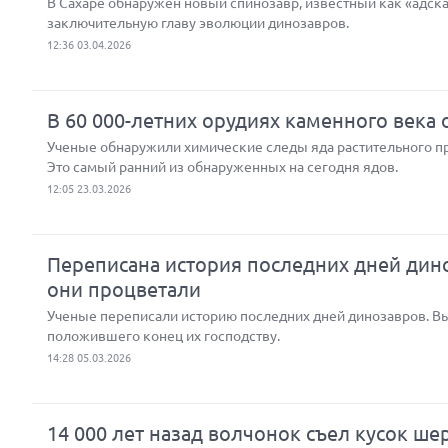
В Сахаре обнаружен новый спинозавр, известный как «адская
заключительную главу эволюции динозавров.
12:36 03.04.2026
В 60 000-летних орудиях каменного века
Ученые обнаружили химические следы яда растительного пр
Это самый ранний из обнаруженных на сегодня ядов.
12:05 23.03.2026
Переписана история последних дней дино
они процветали
Ученые переписали историю последних дней динозавров. Выя
положившего конец их господству.
14:28 05.03.2026
14 000 лет назад волчонок съел кусок ше