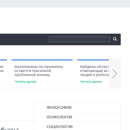
иг
Антипирены по-прежнему
Найдена область мозга,
ым
остаются токсичной
отвечающая за неприязнь
Next
проблемой жилищ
людей к роботам
Читать далее
Читать далее
ФИЛОСОФИЯ
ПСИХОЛОГИЯ
СОЦИОЛОГИЯ
обычу с