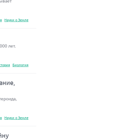
сывает
я
Науки о Земле
00 лет.
стория
Биология
ание,
тероида,
я
Науки о Земле
йну