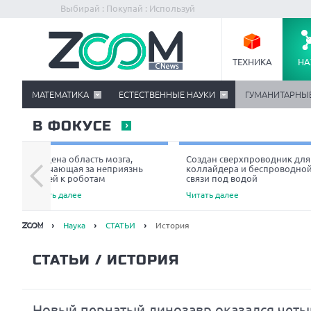
Выбирай : Покупай : Используй
ТЕХНИКА
НА
МАТЕМАТИКА
ЕСТЕСТВЕННЫЕ НАУКИ
ГУМАНИТАРНЫ
В ФОКУСЕ
Найдена область мозга,
Создан сверхпроводник для
отвечающая за неприязнь
коллайдера и беспроводно
людей к роботам
связи под водой
Читать далее
Читать далее
Наука
СТАТЬИ
История
СТАТЬИ
/ ИСТОРИЯ
Новый пернатый динозавр оказался четы