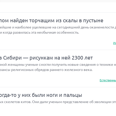
лом найден торчащим из скалы в пустыне
нейшие и наиболее уцелевшие на сегодняшний день окаменелости 
и когда развилась эта необычная особенность.
И
 Сибири — рисункам на ней 2300 лет
ной женщины ученые смогли получить новые сведения о технике 
 нюансы религиозных обрядов раннего железного века.
Естественны
огда-то у них были ноги и пальцы
ых скелетов китов. Они дали ученым представление об эволюции эт