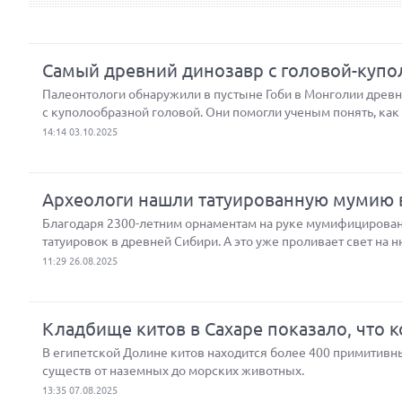
Самый древний динозавр с головой-купо
Палеонтологи обнаружили в пустыне Гоби в Монголии древ
с куполообразной головой. Они помогли ученым понять, как 
14:14 03.10.2025
Археологи нашли татуированную мумию в
Благодаря 2300-летним орнаментам на руке мумифицирован
татуировок в древней Сибири. А это уже проливает свет на
11:29 26.08.2025
Кладбище китов в Сахаре показало, что к
В египетской Долине китов находится более 400 примитивн
существ от наземных до морских животных.
13:35 07.08.2025