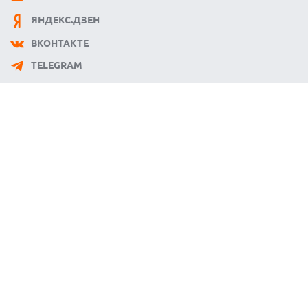
07.08.2026
ЯНДЕКС.ДЗЕН
HUAWEI ПРЕДСТАВИЛА УЛЬТРАЛЕГКИЙ НОУТБУК
MATEBOOK PRO S С OLED-ЭКРАНОМ
ВКОНТАКТЕ
07.08.2026
TELEGRAM
ХАКЕР ПРИЗНАЛ ВИНУ ВО ВЗЛОМЕ SNOWFLAKE И КРАЖЕ
ДАННЫХ МИЛЛИОНОВ ПОЛЬЗОВАТЕЛЕЙ
07.08.2026
ЭЛЕКТРИЧЕСКИЙ ПИКАП FORD FATHOM ВРЯД ЛИ
ПОВТОРИТ УСПЕХ ЛЕГЕНДАРНЫХ МОДЕЛЕЙ КОМПАНИИ