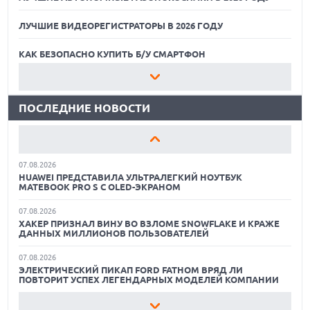
ЛУЧШИЕ ВИДЕОРЕГИСТРАТОРЫ В 2026 ГОДУ
07.08.2026
XENIUM ВЫПУСТИЛА КНОПОЧНЫЕ СМАРТФОНЫ С
ПОДДЕРЖКОЙ СЕТЕЙ 4G И ТЕХНОЛОГИЕЙ VOLTE
КАК БЕЗОПАСНО КУПИТЬ Б/У СМАРТФОН
07.08.2026
ЛУЧШИЕ АВТОНОМНЫЕ ГАЗОНОКОСИЛКИ В 2026 ГОДУ
ПРЕДСТАВЛЕНЫ НАУШНИКИ JBL С СЕНСОРНЫМ ЭКРАНОМ
НА КЕЙСЕ ДЛЯ УПРАВЛЕНИЯ МУЗЫКОЙ
ПОСЛЕДНИЕ НОВОСТИ
ЛУЧШИЕ ВИДЕОРЕГИСТРАТОРЫ В 2026 ГОДУ
07.08.2026
GOOGLE ПЕРЕИМЕНОВЫВАЕТ ФУНКЦИЮ ПОДСВЕТКИ
КАК БЕЗОПАСНО КУПИТЬ Б/У СМАРТФОН
КАМЕРЫ В СМАРТФОНАХ PIXEL 11 PRO
07.08.2026
ЛУЧШИЕ АВТОНОМНЫЕ ГАЗОНОКОСИЛКИ В 2026 ГОДУ
HUAWEI ПРЕДСТАВИЛА УЛЬТРАЛЕГКИЙ НОУТБУК
MATEBOOK PRO S С OLED-ЭКРАНОМ
ЛУЧШИЕ ВИДЕОРЕГИСТРАТОРЫ В 2026 ГОДУ
07.08.2026
ХАКЕР ПРИЗНАЛ ВИНУ ВО ВЗЛОМЕ SNOWFLAKE И КРАЖЕ
КАК БЕЗОПАСНО КУПИТЬ Б/У СМАРТФОН
ДАННЫХ МИЛЛИОНОВ ПОЛЬЗОВАТЕЛЕЙ
07.08.2026
ЭЛЕКТРИЧЕСКИЙ ПИКАП FORD FATHOM ВРЯД ЛИ
ПОВТОРИТ УСПЕХ ЛЕГЕНДАРНЫХ МОДЕЛЕЙ КОМПАНИИ
07.08.2026