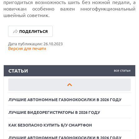
пригодиться возможность шить без ножной педали, а
новичкам особенно важен многофункциональный
швейный советник.
ЛУЧШИЕ АВТОНОМНЫЕ ГАЗОНОКОСИЛКИ В 2026 ГОДУ
ПОДЕЛИТЬСЯ
ЛУЧШИЕ ВИДЕОРЕГИСТРАТОРЫ В 2026 ГОДУ
Дата публикации: 26.10.2023
Версия для печати
КАК БЕЗОПАСНО КУПИТЬ Б/У СМАРТФОН
ЛУЧШИЕ АВТОНОМНЫЕ ГАЗОНОКОСИЛКИ В 2026 ГОДУ
СТАТЬИ
все статьи
ЛУЧШИЕ ВИДЕОРЕГИСТРАТОРЫ В 2026 ГОДУ
КАК БЕЗОПАСНО КУПИТЬ Б/У СМАРТФОН
ЛУЧШИЕ АВТОНОМНЫЕ ГАЗОНОКОСИЛКИ В 2026 ГОДУ
ЛУЧШИЕ ВИДЕОРЕГИСТРАТОРЫ В 2026 ГОДУ
КАК БЕЗОПАСНО КУПИТЬ Б/У СМАРТФОН
ЛУЧШИЕ АВТОНОМНЫЕ ГАЗОНОКОСИЛКИ В 2026 ГОДУ