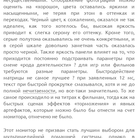
несущественными. Отображение фотографий можно
оценить на «хорошо», цвета оставались яркими и
насыщенными, не теряя при этом в оттенках и
переходах. Черный цвет, к сожалению, оказался не так
идеален, как того хотелось бы, высокая яркость
приводит к слегка серому его оттенку. Кроме того,
серые полутона оказывались не очень конкретными, и
в серой шкале довольно заметная часть оказалась
просто черной. Также яркость панели влияет на то, что
приходится постоянно подстраивать параметры при
смене «рода деятельности» ? для игр или фильмов
требуются разные параметры. Быстродействие
матрицы не самое лучшее ? при
заявленных 12 мс,
текст при быстрой прокрутке смазывался, хотя и не до
полной
нечитаемости
, но
все-таки
значительно. То же
самое происходило и на титрах к фильмам, тогда как на
быстрых сценах эффектов «торможения» и явных
артефактов, которые можно было бы отнести на счет
монитора, отмечено не было.
Этот монитор не призван стать лучшим выбором для
мультимедийной
домашней системы, однако в