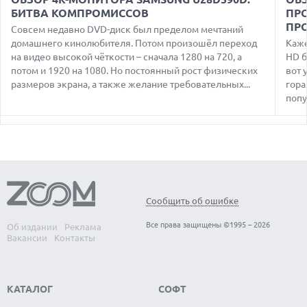
ПОДДЕРЖКОЙ СЕТЕЙ 4G И ТЕХНОЛОГИЕЙ VOLTE
БИТВА КОМПРОМИССОВ
ПР
07.08.2026
ПР
Совсем недавно DVD-диск был пределом мечтаний
ПРЕДСТАВЛЕНЫ НАУШНИКИ JBL С СЕНСОРНЫМ ЭКРАНОМ
домашнего кинолюбителя. Потом произошёл переход
Каже
НА КЕЙСЕ ДЛЯ УПРАВЛЕНИЯ МУЗЫКОЙ
на видео высокой чёткости – сначала 1280 на 720, а
HD б
потом и 1920 на 1080. Но постоянный рост физических
вот 
07.08.2026
GOOGLE ПЕРЕИМЕНОВЫВАЕТ ФУНКЦИЮ ПОДСВЕТКИ
размеров экрана, а также желание требовательных...
гора
КАМЕРЫ В СМАРТФОНАХ PIXEL 11 PRO
попу
07.08.2026
HUAWEI ПРЕДСТАВИЛА УЛЬТРАЛЕГКИЙ НОУТБУК
MATEBOOK PRO S С OLED-ЭКРАНОМ
07.08.2026
ХАКЕР ПРИЗНАЛ ВИНУ ВО ВЗЛОМЕ SNOWFLAKE И КРАЖЕ
ДАННЫХ МИЛЛИОНОВ ПОЛЬЗОВАТЕЛЕЙ
Сообщить об ошибке
07.08.2026
ЭЛЕКТРИЧЕСКИЙ ПИКАП FORD FATHOM ВРЯД ЛИ
Все права защищены ©1995 – 2026
Об издании
Реклама
ПОВТОРИТ УСПЕХ ЛЕГЕНДАРНЫХ МОДЕЛЕЙ КОМПАНИИ
Вакансии
Контакты
КАТАЛОГ
СОФТ