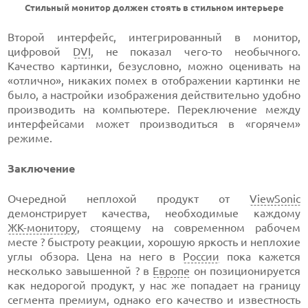
Стильный монитор должен стоять в стильном интерьере
Второй интерфейс, интегрированный в монитор,
цифровой
DVI
, не показал
чего-то
необычного.
Качество картинки, безусловно, можно оценивать на
«отлично», никаких помех в отображении картинки не
было, а настройки изображения действительно удобно
производить на компьютере. Переключение между
интерфейсами может производиться в «горячем»
режиме.
Заключение
Очередной неплохой продукт от
ViewSonic
демонстрирует качества, необходимые каждому
ЖК-монитору
,
стоящему на современном рабочем
месте ? быстроту реакции, хорошую яркость и неплохие
углы обзора. Цена на него в
России
пока кажется
несколько завышенной ? в
Европе
он позиционируется
как недорогой продукт, у нас же попадает на границу
сегмента премиум, однако его качество и известность