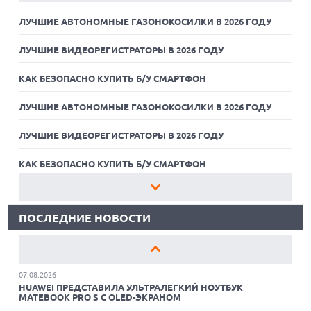
ЛУЧШИЕ АВТОНОМНЫЕ ГАЗОНОКОСИЛКИ В 2026 ГОДУ
ЛУЧШИЕ ВИДЕОРЕГИСТРАТОРЫ В 2026 ГОДУ
КАК БЕЗОПАСНО КУПИТЬ Б/У СМАРТФОН
ЛУЧШИЕ АВТОНОМНЫЕ ГАЗОНОКОСИЛКИ В 2026 ГОДУ
ЛУЧШИЕ ВИДЕОРЕГИСТРАТОРЫ В 2026 ГОДУ
07.08.2026
XENIUM ВЫПУСТИЛА КНОПОЧНЫЕ СМАРТФОНЫ С
ПОДДЕРЖКОЙ СЕТЕЙ 4G И ТЕХНОЛОГИЕЙ VOLTE
КАК БЕЗОПАСНО КУПИТЬ Б/У СМАРТФОН
07.08.2026
ЛУЧШИЕ АВТОНОМНЫЕ ГАЗОНОКОСИЛКИ В 2026 ГОДУ
ПРЕДСТАВЛЕНЫ НАУШНИКИ JBL С СЕНСОРНЫМ ЭКРАНОМ
НА КЕЙСЕ ДЛЯ УПРАВЛЕНИЯ МУЗЫКОЙ
ПОСЛЕДНИЕ НОВОСТИ
ЛУЧШИЕ ВИДЕОРЕГИСТРАТОРЫ В 2026 ГОДУ
07.08.2026
GOOGLE ПЕРЕИМЕНОВЫВАЕТ ФУНКЦИЮ ПОДСВЕТКИ
КАК БЕЗОПАСНО КУПИТЬ Б/У СМАРТФОН
КАМЕРЫ В СМАРТФОНАХ PIXEL 11 PRO
07.08.2026
ЛУЧШИЕ АВТОНОМНЫЕ ГАЗОНОКОСИЛКИ В 2026 ГОДУ
HUAWEI ПРЕДСТАВИЛА УЛЬТРАЛЕГКИЙ НОУТБУК
MATEBOOK PRO S С OLED-ЭКРАНОМ
ЛУЧШИЕ ВИДЕОРЕГИСТРАТОРЫ В 2026 ГОДУ