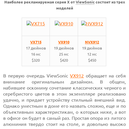
Наиболее рекламируемая серия X от
ViewSonic
состоит из трех
моделей
VX715
VX910
NVX912
17 дюймов
19 дюймов
19 дюймов
16 мс
25 мс
12 мс
$320
$420
$450
В первую очередь
ViewSonic
VX912
обращает
на себя
внимание оригинальным дизайном. В общем,
набившее оскомину сочетание классических черного и
серебристого цветов в этом экземпляре реализовано
удачно, и придает устройству стильный внешний вид.
Однако уместным в доме его назвать сложно, еще и по
объективным характеристикам, о которых ниже, а вот
в офисе он будет в самый раз. Простая опора из литого
алюминия твердо стоит на столе, и довольно высоко