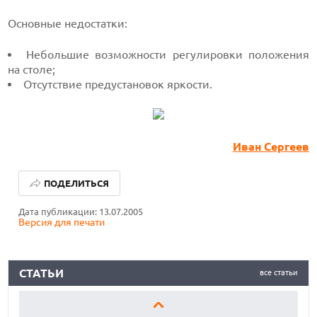
Основные недостатки:
Небольшие возможности регулировки положения
на столе;
Отсутствие предустановок яркости.
Иван Сергеев
ЛУЧШИЕ АВТОНОМНЫЕ ГАЗОНОКОСИЛКИ В 2026 ГОДУ
ПОДЕЛИТЬСЯ
ЛУЧШИЕ ВИДЕОРЕГИСТРАТОРЫ В 2026 ГОДУ
Дата публикации: 13.07.2005
Версия для печати
КАК БЕЗОПАСНО КУПИТЬ Б/У СМАРТФОН
ЛУЧШИЕ АВТОНОМНЫЕ ГАЗОНОКОСИЛКИ В 2026 ГОДУ
СТАТЬИ
все статьи
ЛУЧШИЕ ВИДЕОРЕГИСТРАТОРЫ В 2026 ГОДУ
КАК БЕЗОПАСНО КУПИТЬ Б/У СМАРТФОН