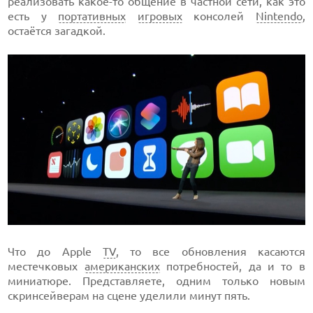
реализовать какое-то общение в частной сети, как это
есть у
портативных
игровых
консолей
Nintendo
,
остаётся загадкой.
Что до Apple
TV
, то все обновления касаются
местечковых
американских
потребностей, да и то в
миниатюре. Представляете, одним только новым
скринсейверам на сцене уделили минут пять.