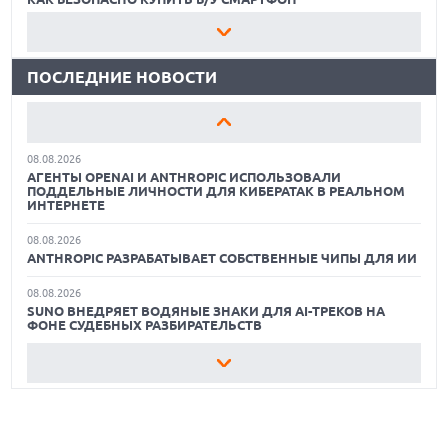
07.08.2026
ЛУЧШИЕ АВТОНОМНЫЕ ГАЗОНОКОСИЛКИ В 2026 ГОДУ
ЭЛЕКТРИЧЕСКИЙ ПИКАП FORD FATHOM ВРЯД ЛИ
ПОВТОРИТ УСПЕХ ЛЕГЕНДАРНЫХ МОДЕЛЕЙ КОМПАНИИ
ПОСЛЕДНИЕ НОВОСТИ
ЛУЧШИЕ ВИДЕОРЕГИСТРАТОРЫ В 2026 ГОДУ
07.08.2026
OPENAI УБРАЛА ОГРАНИЧЕНИЯ НА ТЕКСТОВЫЕ ЧАТЫ ДЛЯ
КАК БЕЗОПАСНО КУПИТЬ Б/У СМАРТФОН
ВСЕХ ПОЛЬЗОВАТЕЛЕЙ CHATGPT
08.08.2026
ЛУЧШИЕ АВТОНОМНЫЕ ГАЗОНОКОСИЛКИ В 2026 ГОДУ
АГЕНТЫ OPENAI И ANTHROPIC ИСПОЛЬЗОВАЛИ
ПОДДЕЛЬНЫЕ ЛИЧНОСТИ ДЛЯ КИБЕРАТАК В РЕАЛЬНОМ
ЛУЧШИЕ ВИДЕОРЕГИСТРАТОРЫ В 2026 ГОДУ
ИНТЕРНЕТЕ
08.08.2026
КАК БЕЗОПАСНО КУПИТЬ Б/У СМАРТФОН
ANTHROPIC РАЗРАБАТЫВАЕТ СОБСТВЕННЫЕ ЧИПЫ ДЛЯ ИИ
08.08.2026
SUNO ВНЕДРЯЕТ ВОДЯНЫЕ ЗНАКИ ДЛЯ AI-ТРЕКОВ НА
ФОНЕ СУДЕБНЫХ РАЗБИРАТЕЛЬСТВ
08.08.2026
XIAOMI ПРЕДСТАВИЛА БЮДЖЕТНЫЙ REDMI 17 5G С
ГИГАНТСКОЙ БАТАРЕЕЙ
08.08.2026
GOOGLE MAPS ПРЕВРАЩАЕТСЯ В УМНОГО ПОМОЩНИКА С