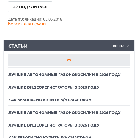
ПОДЕЛИТЬСЯ
ЛУЧШИЕ ВИДЕОРЕГИСТРАТОРЫ В 2026 ГОДУ
Дата публикации: 05.06.2018
Версия для печати
КАК БЕЗОПАСНО КУПИТЬ Б/У СМАРТФОН
ЛУЧШИЕ АВТОНОМНЫЕ ГАЗОНОКОСИЛКИ В 2026 ГОДУ
СТАТЬИ
все статьи
ЛУЧШИЕ ВИДЕОРЕГИСТРАТОРЫ В 2026 ГОДУ
КАК БЕЗОПАСНО КУПИТЬ Б/У СМАРТФОН
ЛУЧШИЕ АВТОНОМНЫЕ ГАЗОНОКОСИЛКИ В 2026 ГОДУ
ЛУЧШИЕ ВИДЕОРЕГИСТРАТОРЫ В 2026 ГОДУ
КАК БЕЗОПАСНО КУПИТЬ Б/У СМАРТФОН
ЛУЧШИЕ АВТОНОМНЫЕ ГАЗОНОКОСИЛКИ В 2026 ГОДУ
ЛУЧШИЕ ВИДЕОРЕГИСТРАТОРЫ В 2026 ГОДУ
07.08.2026
ХАКЕР ПРИЗНАЛ ВИНУ ВО ВЗЛОМЕ SNOWFLAKE И КРАЖЕ
ДАННЫХ МИЛЛИОНОВ ПОЛЬЗОВАТЕЛЕЙ
КАК БЕЗОПАСНО КУПИТЬ Б/У СМАРТФОН