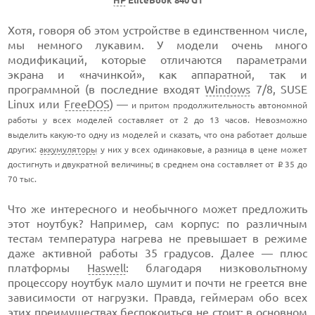
HP
EliteBook 840 G1
Хотя, говоря об этом устройстве в единственном числе,
мы немного лукавим. У модели очень много
модификаций, которые отличаются параметрами
экрана и «начинкой», как аппаратной, так и
программной (в последние входят
Windows
7/8, SUSE
Linux или
FreeDOS
) —
и притом продолжительность автономной
работы у всех моделей составляет от 2 до 13 часов. Невозможно
выделить какую-то одну из моделей и сказать, что она работает дольше
других:
аккумуляторы
у них у всех одинаковые, а разница в цене может
достигнуть и двукратной величины; в среднем она составляет от
35 до
i
70 тыс.
Что же интересного и необычного может предложить
этот ноутбук? Например, сам корпус: по различным
тестам температура нагрева не превышает в режиме
даже активной работы 35 градусов. Далее — плюс
платформы
Haswell
: благодаря низковольтному
процессору ноутбук мало шумит и почти не греется вне
зависимости от нагрузки. Правда, геймерам обо всех
этих преимуществах беспокоиться не стоит: в основном