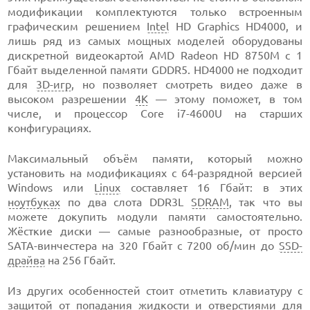
модификации комплектуются только встроенным
графическим решением
Intel
HD Graphics HD4000, и
лишь ряд из самых мощных моделей оборудованы
дискретной видеокартой AMD Radeon HD 8750М с 1
Гбайт выделенной памяти GDDR5. HD4000 не подходит
для
3D-игр
, но позволяет смотреть видео даже в
высоком разрешении
4К
— этому поможет, в том
числе, и процессор Core i7-4600U на старших
конфигурациях.
Максимальный объём памяти, который можно
установить на модификациях с 64-разрядной версией
Windows или
Linux
составляет 16 Гбайт: в этих
ноутбуках
по два слота DDR3L
SDRAM
, так что вы
можете докупить модули памяти самостоятельно.
Жёсткие диски — самые разнообразные, от просто
SATA-винчестера на 320 Гбайт с 7200 об/мин до
SSD-
драйва
на 256 Гбайт.
Из других особенностей стоит отметить клавиатуру с
защитой от попадания жидкости и отверстиями для