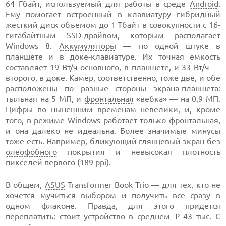
64 Гбайт, используемый для работы в среде
Android
.
Ему помогает встроенный в клавиатуру гибридный
жесткий диск объемом до 1 Тбайт в совокупности с 16-
гигабайтным SSD-драйвом, которым располагает
Windows 8.
Аккумуляторы
— по одной штуке в
планшете и в доке-клавиатуре. Их точная емкость
составляет 19 Вт/ч основного, в планшете, и 33 Вт/ч —
второго, в доке. Камер, соответственно, тоже две, и обе
расположены по разные стороны экрана-планшета:
тыльная на 5 МП, и
фронтальная
«вебка» — на 0,9 МП.
Цифры по нынешним временам невелики, и, кроме
того, в режиме Windows работает только фронтальная,
и она далеко не идеальна. Более значимые минусы
тоже есть. Например, бликующий глянцевый экран без
олеофобного
покрытия и невысокая плотность
пикселей первого (189
ppi
).
В общем,
ASUS
Transformer Book Trio — для тех, кто не
хочется мучиться выбором и получить все сразу в
одном флаконе. Правда, для этого придется
переплатить: стоит устройство в среднем
43 тыс. С
i