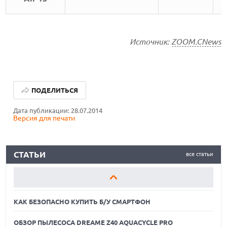
Источник:
ZOOM.CNews
КАК БЕЗОПАСНО КУПИТЬ Б/У СМАРТФОН
ПОДЕЛИТЬСЯ
ОБЗОР ПЫЛЕСОСА DREAME Z40 AQUACYCLE PRO
Дата публикации: 28.07.2014
Версия для печати
ОБЗОР МОНИТОРА MSI PRO MAX 271PHW E14
КАК БЕЗОПАСНО КУПИТЬ Б/У СМАРТФОН
СТАТЬИ
все статьи
ОБЗОР ПЫЛЕСОСА DREAME Z40 AQUACYCLE PRO
ОБЗОР МОНИТОРА MSI PRO MAX 271PHW E14
КАК БЕЗОПАСНО КУПИТЬ Б/У СМАРТФОН
ОБЗОР ПЫЛЕСОСА DREAME Z40 AQUACYCLE PRO