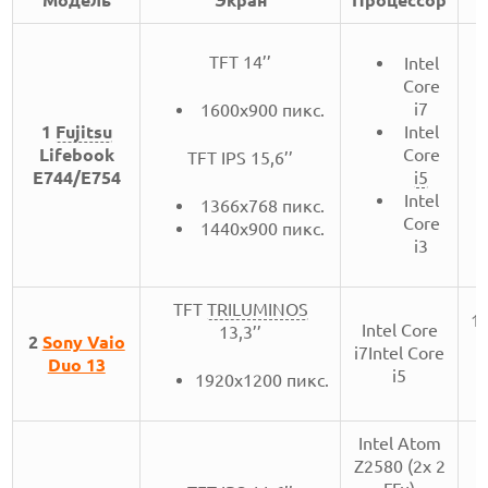
TFT 14’’
Intel
Core
i7
1600x900 пикс.
Intel
1
Fujitsu
Core
Lifebook
TFT IPS 15,6’’
i5
E744/E754
Intel
1366x768 пикс.
Core
1440х900 пикс.
i3
TFT
TRILUMINOS
1
Intel Core
13,3’’
2
Sony Vaio
i7Intel Core
Duo 13
i5
1920х1200 пикс.
Intel Atom
Z2580 (2x 2