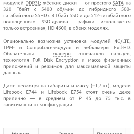
модулей
DDR3L
; жёсткие диски — от простого
SATA
на
320 Гбайт с 5400 об/мин до гибридного 500-
гигабайтного SSHD с 8 Гбайт SSD и до 512-гигабайтного
полноценного SSD-драйва. Графика используется
только встроенная, HD 4600, в обеих моделях.
Опционально возможна установка модулей
4G/LTE
,
TPM
- и
Computrace-модуля
и вебкамеры
Full-HD
.
Обязательны —
сканеры
отпечатков пальцев,
технология Full Disk Encryption и масса фирменных
приложений и режимов для максимальной защиты
данных.
Даже несмотря на габариты и массу (~1,7 кг), модели
Lifebook E744 и Lifebook E754 стоят очень даже
прилично — в среднем от
45 до 75 тыс. в
i
зависимости от конфигурации.
Модель
Экран
Процессор