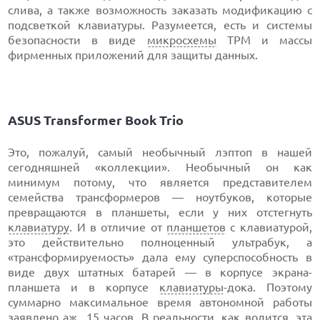
слива, а также возможность заказать модификацию с
подсветкой клавиатуры. Разумеется, есть и системы
безопасности в виде
микросхемы
TPM и массы
фирменных приложений для защиты данных.
ASUS Transformer Book Trio
Это, пожалуй, самый необычный лэптоп в нашей
сегодняшней «коллекции». Необычный он как
минимум потому, что является представителем
семейства трансформеров — ноутбуков, которые
превращаются в планшеты, если у них отстегнуть
клавиатуру
. И в отличие от
планшетов
с клавиатурой,
это действительно полноценный ультрабук, а
«трансформируемость» дала ему суперспособность в
виде двух штатных батарей — в корпусе экрана-
планшета и в корпусе
клавиатуры
-дока. Поэтому
суммарно максимальное время автономной работы
заявлено аж 15 часов. В реальности, как водится, эта