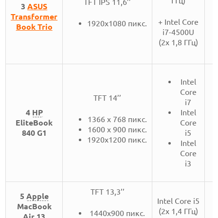
ГГц)
TFT IPS 11,6’’
3
ASUS
Transformer
+ Intel Core
1920х1080 пикс.
Book Trio
i7-4500U
(2x 1,8 ГГц)
Intel
Core
TFT 14’’
i7
Intel
4
HP
1366 x 768 пикс.
Core
EliteBook
1600 x 900 пикс.
i5
840 G1
1920х1200 пикс.
Intel
Core
i3
TFT 13,3’’
5
Apple
Intel Core i5
MacBook
(2х 1,4 ГГц)
1440х900 пикс.
Air 13