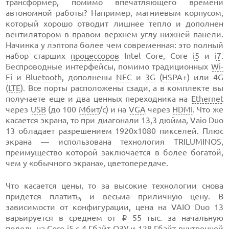
трансформер, помимо впечатляющего времени
автономной работы? Например, магниевым корпусом,
который хорошо отводит лишнее тепло и дополнен
вентилятором в правом верхнем углу нижней панели.
Начинка у лэптопа более чем современная: это полный
набор старших
процессоров
Intel Core, Core
i5
и
i7
.
Беспроводные интерфейсы, помимо традиционных
Wi-
Fi
и
Bluetooth
, дополнены
NFC
и
3G
(
HSPA
+) или 4G
(
LTE
). Все порты расположены сзади, а в комплекте вы
получаете еще и два ценных переходника на
Ethernet
через
USB
(до 100
Мбит
/с) и на
VGA
через
HDMI
. Что же
касается экрана, то при диагонали 13,3 дюйма, Vaio Duo
13 обладает разрешением 1920х1080 пикселей. Плюс
экрана — использована технология TRILUMINOS,
преимущество которой заключается в более богатой,
чем у «обычного экрана», цветопередаче.
Что касается цены, то за высокие технологии снова
придется платить, и весьма приличную цену. В
зависимости от конфигурации, цена на VAIO Duo 13
варьируется в среднем от
55 тыс. за начальную
i
подель на Core i5 с 4 Гбайт
ОЗУ
и 128 Гбайт внутренней