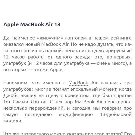
Apple MacBook Air 13
Да, наименее «живучим» лэптопом в нашем рейтинге
оказался новый MacBook Air. Но не надо думать, что из-
за этого он очень плохой: несмотря на декларируемые
12 часов работы от одного заряда, это, во-первых,
ультрабук (и 12 часов для ультрабука — очень много), а
во-вторых — это же Apple.
Напомним, что именно с
MacBook
Air началась эра
ультрабуков: многие помнят эпохальный момент, когда
Джобс вышел на сцену с конвертом, где был спрятан
Тот Самый Лэптоп. С тех пор MacBook Air перетерпел
несколько перерождений, и сегодня мы говорим про
самую последнюю модификацию 13-дюймовой
модели.
Что же интересного можно сказать про этот лэптоп? Его