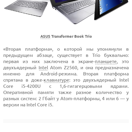
ASUS
Transformer Book Trio
«Вторая платформа», о которой мы упомянули в
предыдущем абзаце, существует в Trio буквально:
первая из них заключена в экране-
планшете
, это
двухъядерный
Intel
Atom Z2560, и она предназначена
именно для Android-режима. Вторая платформа
спрятана в доке-
клавиатуре
: это двухъядерный Intel
Core i5-4200U с 1,6-гигагерцовыми ядрами.
Оперативной памяти также разное количество у
разных систем: 2 Гбайт у Atom-платформы, 4 или 6 — у
версии на Intel Core i5.