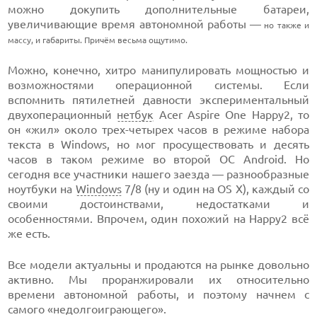
можно докупить дополнительные батареи,
увеличивающие время автономной работы —
но также и
массу, и габариты. Причём весьма ощутимо.
Можно, конечно, хитро манипулировать мощностью и
возможностями операционной системы. Если
вспомнить пятилетней давности экспериментальный
двухоперационный
нетбук
Acer Aspire One Happy2, то
он «жил» около трех-четырех часов в режиме набора
текста в Windows, но мог просуществовать и десять
часов в таком режиме во второй ОС Android. Но
сегодня все участники нашего заезда — разнообразные
ноутбуки на
Windows
7/8 (ну и один на OS X), каждый со
своими достоинствами, недостатками и
особенностями. Впрочем, один похожий на Happy2 всё
же есть.
Все модели актуальны и продаются на рынке довольно
активно. Мы проранжировали их относительно
времени автономной работы, и поэтому начнем с
самого «недолгоиграющего».