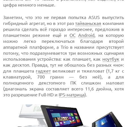
цифра немного меньше.
Заметим, что это не первая попытка ASUS выпустить
гибридный агрегат, но в этот раз
тайваньская
компания
решила сделать всё гораздо интереснее, предложив в
планшетном режиме ещё и
ОС
Android
, на которую
можно легко переключаться благодаря второй
аппаратной платформе, а Trio в названии присутствует
потому, что подразумевается три возможных сценария
использования устройства: как планшет, как
ноутбук
и
как десктоп. Правда, тут не обошлось без разных «но»:
для планшета
гаджет
великоват и тяжеловат (1,7 кг с
клавиатурой, 700 грамм — без неё), а для
полноценного декстопного ПК слишком маловат
(диагональ экрана составляет всего 11,6 дюйма, хотя
это разрешение Full-HD и
IPS-матрица
).