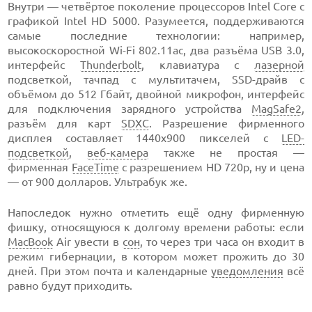
Внутри — четвёртое поколение процессоров Intel Core с
графикой Intel HD 5000. Разумеется, поддерживаются
самые последние технологии: например,
высокоскоростной Wi-Fi 802.11ac, два разъёма USB 3.0,
интерфейс
Thunderbolt
, клавиатура с
лазерной
подсветкой, тачпад с мультитачем, SSD-драйв с
объёмом до 512 Гбайт, двойной микрофон, интерфейс
для подключения зарядного устройства
MagSafe2
,
разъём для карт
SDXC
. Разрешение фирменного
дисплея составляет 1440х900 пикселей с
LED-
подсветкой
,
веб-камера
также не простая —
фирменная
FaceTime
с разрешением HD 720р, ну и цена
— от 900 долларов. Ультрабук же.
Напоследок нужно отметить ещё одну фирменную
фишку, относящуюся к долгому времени работы: если
MacBook
Air увести в
сон
, то через три часа он входит в
режим гибернации, в котором может прожить до 30
дней. При этом почта и календарные
уведомления
всё
равно будут приходить.