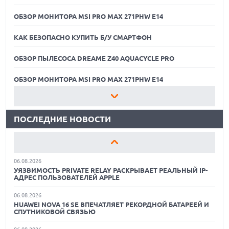
ОБЗОР МОНИТОРА MSI PRO MAX 271PHW E14
КАК БЕЗОПАСНО КУПИТЬ Б/У СМАРТФОН
ОБЗОР ПЫЛЕСОСА DREAME Z40 AQUACYCLE PRO
06.08.2026
MOOVE ПРИВЛЕКЛА $250 МЛН ЧТОБЫ СТАТЬ КЛЮЧЕВЫМ
ОПЕРАТОРОМ ИНДУСТРИИ РОБОТАКСИ
ОБЗОР МОНИТОРА MSI PRO MAX 271PHW E14
06.08.2026
КАК БЕЗОПАСНО КУПИТЬ Б/У СМАРТФОН
HUAWEI ПРЕДСТАВИЛА ПЛАНШЕТ MATEPAD PRO 2026
ТОЛЩИНОЙ 4,7 ММ И 12" OLED МАТРИЦЕЙ
ПОСЛЕДНИЕ НОВОСТИ
ОБЗОР ПЫЛЕСОСА DREAME Z40 AQUACYCLE PRO
06.08.2026
TROUVER ПРЕДСТАВИЛ НОВЫЕ ТЕХНОЛОГИИ ВЛАЖНОЙ
ОБЗОР МОНИТОРА MSI PRO MAX 271PHW E14
УБОРКИ И ЛИНЕЙКУ ТЕХНИКИ 2026 ГОДА
06.08.2026
КАК БЕЗОПАСНО КУПИТЬ Б/У СМАРТФОН
УЯЗВИМОСТЬ PRIVATE RELAY РАСКРЫВАЕТ РЕАЛЬНЫЙ IP-
АДРЕС ПОЛЬЗОВАТЕЛЕЙ APPLE
ОБЗОР ПЫЛЕСОСА DREAME Z40 AQUACYCLE PRO
06.08.2026
HUAWEI NOVA 16 SE ВПЕЧАТЛЯЕТ РЕКОРДНОЙ БАТАРЕЕЙ И
ОБЗОР МОНИТОРА MSI PRO MAX 271PHW E14
СПУТНИКОВОЙ СВЯЗЬЮ