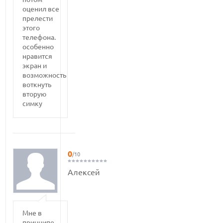
оценил все
прелести
этого
телефона.
особенно
нравится
экран и
возможность
воткнуть
вторую
симку
0
/10
Алексей
Мне в
принципе