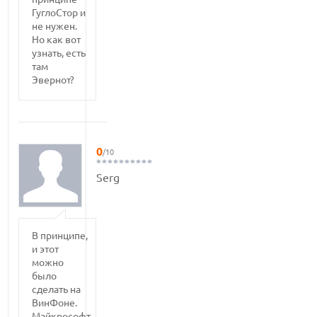
ГуглоСтор и
не нужен.
Но как вот
узнать, есть
там
Эвернот?
0
/10
Serg
В принципе,
и этот
можно
было
сделать на
ВинФоне.
Майкрософт