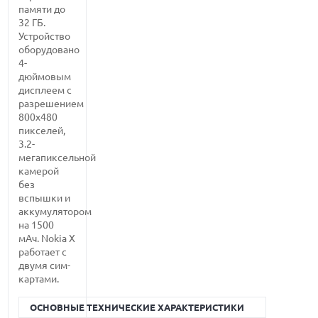
памяти до
32 ГБ.
Устройство
оборудовано
4-
дюймовым
дисплеем с
разрешением
800х480
пикселей,
3.2-
мегапиксельной
камерой
без
вспышки и
аккумулятором
на 1500
мАч. Nokia X
работает с
двумя сим-
картами.
ОСНОВНЫЕ ТЕХНИЧЕСКИЕ ХАРАКТЕРИСТИКИ