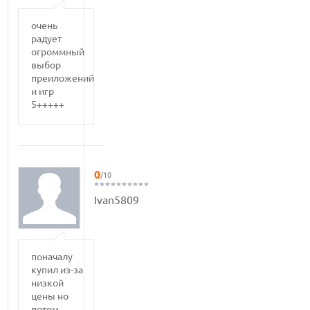
очень
радует
огроммный
выбор
преиложений
и игр
5+++++
0
/10
Ivan5809
поначалу
купил из-за
низкой
цены но
потом