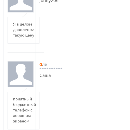
johny206
Я в целом
доволен за
такую цену
0
/10
Саша
приятный
бюджетный
телефон с
хорошим
экраном