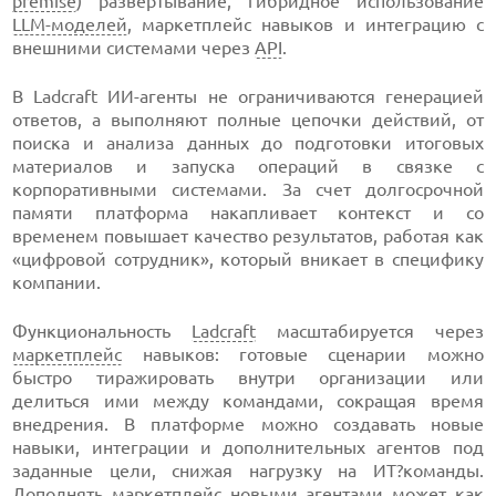
premise
) развертывание, гибридное использование
LLM-моделей
, маркетплейс навыков и интеграцию с
внешними системами через
API
.
В Ladcraft ИИ-агенты не ограничиваются генерацией
ответов, а выполняют полные цепочки действий, от
поиска и анализа данных до подготовки итоговых
материалов и запуска операций в связке с
корпоративными системами. За счет долгосрочной
памяти платформа накапливает контекст и со
временем повышает качество результатов, работая как
«цифровой сотрудник», который вникает в специфику
компании.
Функциональность
Ladcraft
масштабируется через
маркетплейс
навыков: готовые сценарии можно
быстро тиражировать внутри организации или
делиться ими между командами, сокращая время
внедрения. В платформе можно создавать новые
навыки, интеграции и дополнительных агентов под
заданные цели, снижая нагрузку на ИТ?команды.
Дополнять маркетплейс новыми агентами может как