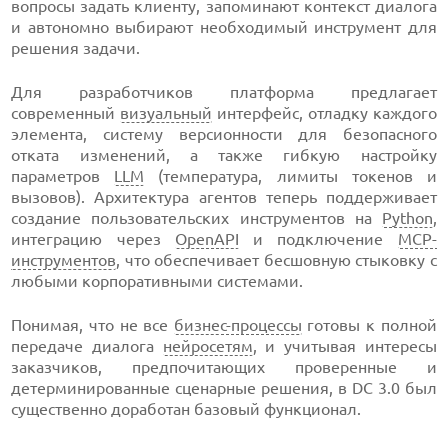
вопросы задать клиенту, запоминают контекст диалога
и автономно выбирают необходимый инструмент для
решения задачи.
Для разработчиков платформа предлагает
современный
визуальный
интерфейс, отладку каждого
элемента, систему версионности для безопасного
отката изменений, а также гибкую настройку
параметров
LLM
(температура, лимиты токенов и
вызовов). Архитектура агентов теперь поддерживает
создание пользовательских инструментов на
Python
,
интеграцию через
OpenAPI
и подключение
MCP-
инструментов
, что обеспечивает бесшовную стыковку с
любыми корпоративными системами.
Понимая, что не все
бизнес-процессы
готовы к полной
передаче диалога
нейросетям
, и учитывая интересы
заказчиков, предпочитающих проверенные и
детерминированные сценарные решения, в DC 3.0 был
существенно доработан базовый функционал.