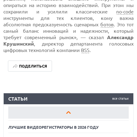
опираться на историю взаимодействий. При этом мы
сохранили и усилили классические
no-code
инструменты для тех клиентов, кому важна
абсолютная предсказуемость сценарных
ботов
. Это тот
самый баланс инноваций и надежности, который
требует современный рынок», — сказал
Александр
Крушинский
, директор департамента голосовых
цифровых технологий компании
BSS
.
ПОДЕЛИТЬСЯ
ЛУЧШИЕ ВИДЕОРЕГИСТРАТОРЫ В 2026 ГОДУ
СТАТЬИ
все статьи
КАК БЕЗОПАСНО КУПИТЬ Б/У СМАРТФОН
ОБЗОР ПЫЛЕСОСА DREAME Z40 AQUACYCLE PRO
ЛУЧШИЕ ВИДЕОРЕГИСТРАТОРЫ В 2026 ГОДУ