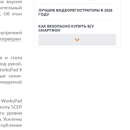
ых версий
нительный
ЛУЧШИЕ ВИДЕОРЕГИСТРАТОРЫ В 2026
X. Об этом
ГОДУ
КАК БЕЗОПАСНО КУПИТЬ Б/У
СМАРТФОН
нутренней
м
серверам
.
ЛУЧШИЕ АВТОНОМНЫЕ
ГАЗОНОКОСИЛКИ В 2026 ГОДУ
а и стала
ЛУЧШИЕ ВИДЕОРЕГИСТРАТОРЫ В 2026
ГОДУ
под рукой.
orksPad X
КАК БЕЗОПАСНО КУПИТЬ Б/У
ные мини-
СМАРТФОН
олируемой
 WorksPad
околу SCEP
о уровня
а. Усилены
глубление