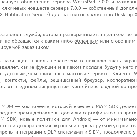
нонсирует обновление сервера WorksPad 7.0.0 и мажорн
з ключевых новшеств сервера 7.0.0 — собственный допол
 Notification Service) для настольных клиентов Desktop 
ставляет служба, которая разворачивается целиком во в
 и не обращается к каким-либо
облачным
или сторонни
лируемой заказчиком.
а навигация: панель перенесена в нижнюю часть экран
деляет, какие функции и в каком порядке будут у него 
ее удобным, чем привычные массовые сервисы. Клиенты W
рь, контакты, файлы, защищенный
браузер
, корпоратив
ботают в едином защищенном контейнере с одной контр
ad MDM — компонента, который вместе с MAM SDK делает
следнее время добавлены доставка сертификатов по прот
MAM
SDK
, новые политики для
Android
— от минимальног
i-сетей до управления экраном и перезагрузкой устройств
ширены интеграции с
DLP-системами
и
SIEM
, продолжено у