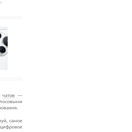
и
.
х
чатов
—
олосовыми
рования.
луй, самое
 цифровое