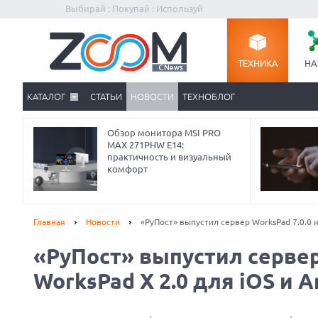
Выбирай : Покупай : Используй
ТЕХНИКА
НА
КАТАЛОГ
СТАТЬИ
НОВОСТИ
ТЕХНОБЛОГ
Обзор монитора MSI PRO
MAX 271PHW E14:
практичность и визуальный
комфорт
Главная
Новости
«РуПост» выпустил сервер WorksPad 7.0.0 и
«РуПост» выпустил сервер
Prev
WorksPad X 2.0 для iOS и A