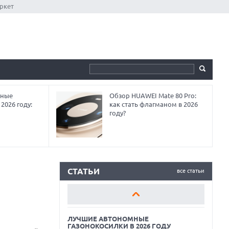
ркет
мные
Обзор HUAWEI Mate 80 Pro:
2026 году:
как стать флагманом в 2026
году?
ЛУЧШИЕ АВТОНОМНЫЕ
ГАЗОНОКОСИЛКИ В 2026 ГОДУ
ЛУЧШИЕ ВИДЕОРЕГИСТРАТОРЫ В 2026
ГОДУ
СТАТЬИ
все статьи
КАК БЕЗОПАСНО КУПИТЬ Б/У
СМАРТФОН
ЛУЧШИЕ АВТОНОМНЫЕ
ГАЗОНОКОСИЛКИ В 2026 ГОДУ