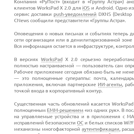
Компания «РуПост» (входит в «Группу Астра») а
клиентов WorksPad X 2.0 для
iOS
и Android. Одно и
сервис доставки
push-уведомлений
DXNS (Desktop X
CNews сообщили представители «Группы Астра».
Оповещения о новых письмах и событиях теперь до
Next
сети организации или в демилитаризованной зоне
Вся информация остается в инфраструктуре, контро
В версиях
WorksPad
X 2.0 серьезно переработан
полностью настраиваемой — пользователь сам опре
Рабочее приложение сегодня обязано быть не мен
— это полноценные супераппы: почта, календа
приложения, включая партнерские
ИИ-агенты
, ра
точкой входа в корпоративный контур.
Существенная часть обновлений касается WorksP
полноценным
EMM-решением
«из одних рук». В по
на управляемые устройства и в приложения с 
исправлений безопасности
ОС
и белых списков Wi?F
механизмы многофакторной
аутентификации
, рас