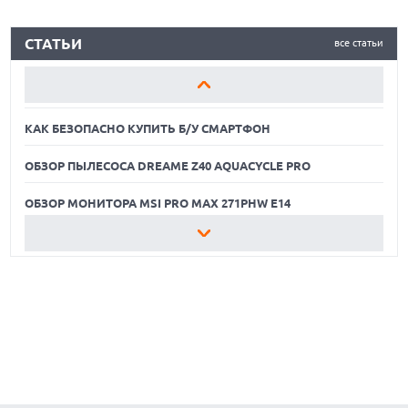
КАК БЕЗОПАСНО КУПИТЬ Б/У СМАРТФОН
СТАТЬИ
все статьи
ОБЗОР ПЫЛЕСОСА DREAME Z40 AQUACYCLE PRO
ОБЗОР МОНИТОРА MSI PRO MAX 271PHW E14
КАК БЕЗОПАСНО КУПИТЬ Б/У СМАРТФОН
ОБЗОР ПЫЛЕСОСА DREAME Z40 AQUACYCLE PRO
ОБЗОР МОНИТОРА MSI PRO MAX 271PHW E14
КАК БЕЗОПАСНО КУПИТЬ Б/У СМАРТФОН
ОБЗОР ПЫЛЕСОСА DREAME Z40 AQUACYCLE PRO
ОБЗОР МОНИТОРА MSI PRO MAX 271PHW E14