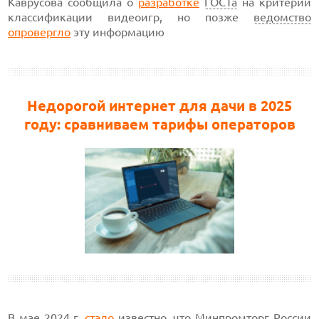
Каврусова сообщила о
разработке
ГОСТа
на критерии
классификации видеоигр, но позже
ведомство
опровергло
эту информацию
Недорогой интернет для дачи в 2025
году: сравниваем тарифы операторов
В мае 2024 г.
стало
известно, что Минпромторг
России