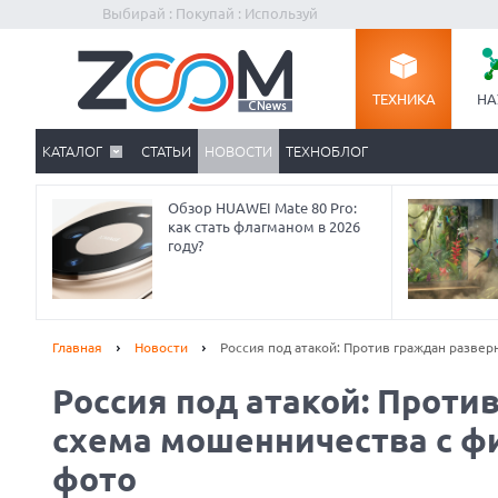
Выбирай : Покупай : Используй
ТЕХНИКА
НА
КАТАЛОГ
СТАТЬИ
НОВОСТИ
ТЕХНОБЛОГ
Обзор HUAWEI Mate 80 Pro:
как стать флагманом в 2026
году?
Главная
Новости
Россия под атакой: Против граждан разве
Россия под атакой: Проти
Prev
схема мошенничества с 
фото