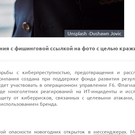
Unsplash -Dushawn Jovic
ия с фишинговой ссылкой на фото с целью краж
ьбы с киберпреступностью, предотвращения и расс
омпания создана при поддержке фонда развития резул
удет участвовать в операционном управлении F6. Флагма
оде многолетних реагирований на ИТ-инциденты и исс
ащиту от киберрисков, связанных с целевыми атаками
 использованием бренда.
той опасности новогодних открыток в
мессенджерах
.
М