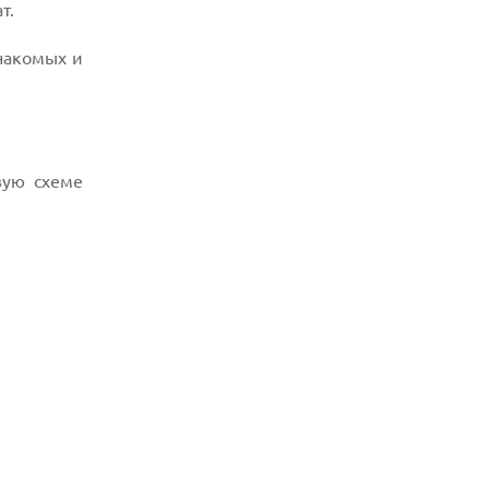
т.
накомых и
вую схеме