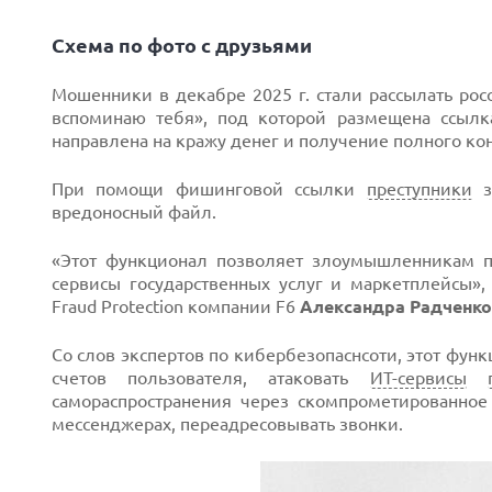
Схема по фото с друзьями
Мошенники в декабре 2025 г. стали рассылать ро
вспоминаю тебя», под которой размещена ссылк
Next
направлена на кражу денег и получение полного ко
При помощи фишинговой ссылки
преступники
за
вредоносный файл.
«Этот функционал позволяет злоумышленникам по
сервисы государственных услуг и маркетплейсы»
Frаud Protection компании F6
Александра Радченко
Со слов экспертов по кибербезопаснсоти, этот фун
счетов пользователя, атаковать
ИТ-сервисы
самораспространения через скомпрометированно
мессенджерах, переадресовывать звонки.