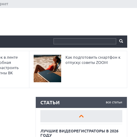
ркет
к в ленте
Как подготовить смартфон к
робная
отпуску: советы ZOOM
 настроить
тмы ВК
ЛУЧШИЕ ВИДЕОРЕГИСТРАТОРЫ В 2026
ГОДУ
КАК БЕЗОПАСНО КУПИТЬ Б/У
СМАРТФОН
СТАТЬИ
все статьи
ОБЗОР ПЫЛЕСОСА DREAME Z40
AQUACYCLE PRO
ЛУЧШИЕ ВИДЕОРЕГИСТРАТОРЫ В 2026
ГОДУ