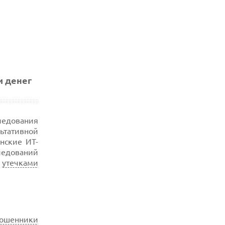
и денег
ледования
ьтативной
нские ИТ-
ледований
,
утечками
ошенники