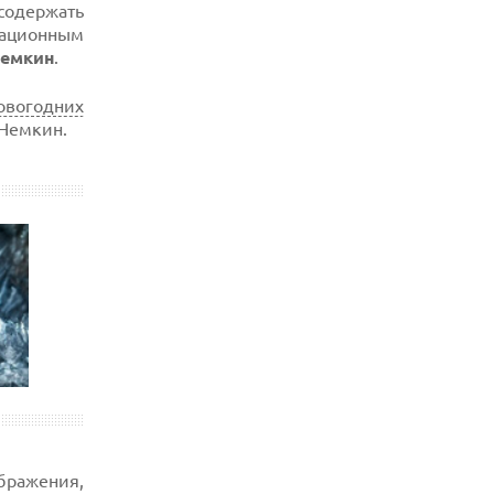
содержать
ационным
Немкин
.
овогодних
 Немкин.
ражения,