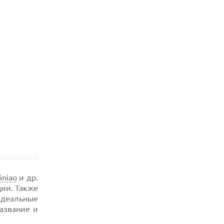
iniao
и др.
ции. Также
идеальные
название и