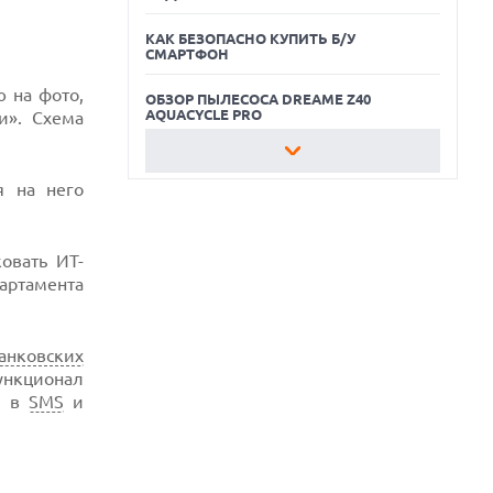
КАК БЕЗОПАСНО КУПИТЬ Б/У
СМАРТФОН
 на фото,
ОБЗОР ПЫЛЕСОСА DREAME Z40
AQUACYCLE PRO
и». Схема
ЛУЧШИЕ ВИДЕОРЕГИСТРАТОРЫ В 2026
ГОДУ
я на него
КАК БЕЗОПАСНО КУПИТЬ Б/У
СМАРТФОН
овать ИТ-
ОБЗОР ПЫЛЕСОСА DREAME Z40
артамента
AQUACYCLE PRO
анковских
нкционал
и в
SMS
и