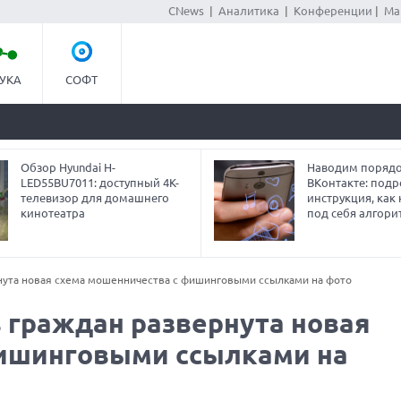
CNews
|
Аналитика
|
Конференции
|
Ма
УКА
СОФТ
Обзор Hyundai H-
Наводим порядо
LED55BU7011: доступный 4K-
ВКонтакте: под
телевизор для домашнего
инструкция, как
кинотеатра
под себя алгори
рнута новая схема мошенничества с фишинговыми ссылками на фото
в граждан развернута новая
фишинговыми ссылками на