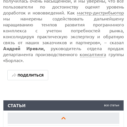
получилась очень насыщенной, и мы уверены, что все
пользователи по достоинству оценят уровень
доработок и нововведений. Как
мастер-дистрибьютор
мы намерены содействовать дальнейшему
наращиванию темпов развития программного
комплекса с учетом потребностей рынка,
консолидируя практическую экспертизу и обратную
связь от наших заказчиков и партнеров», – сказал
Андрей Иревли,
руководитель отдела продаж
департамента производственного
консалтинга
группы
«Борлас».
ПОДЕЛИТЬСЯ
ЛУЧШИЕ АВТОНОМНЫЕ ГАЗОНОКОСИЛКИ В 2026 ГОДУ
СТАТЬИ
все статьи
ЛУЧШИЕ ВИДЕОРЕГИСТРАТОРЫ В 2026 ГОДУ
КАК БЕЗОПАСНО КУПИТЬ Б/У СМАРТФОН