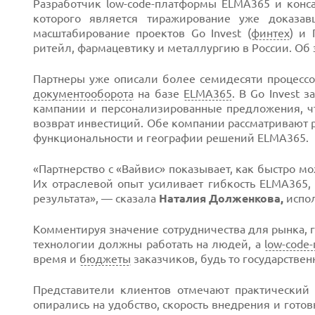
Разработчик low-code-платформы ELMA365 и конс
которого является тиражирование уже доказа
масштабирование проектов Go Invest (
финтех
) и 
ритейл, фармацевтику и металлургию в России. Об
Партнеры уже описали более семидесяти процессо
Next
документооборота
на базе
ELMA365
. В Go Invest 
кампании и персонализированные предложения, ч
возврат инвестиций. Обе компании рассматривают 
функциональности и географии решений ELMA365.
«Партнерство с «Вайвис» показывает, как быстро м
Их отраслевой опыт усиливает гибкость ELMA365,
результата», — сказала
Наталия Долженкова,
испо
Комментируя значение сотрудничества для рынка,
технологии должны работать на людей, а
low-code
время и
бюджеты
заказчиков, будь то государстве
Представители клиентов отмечают практический
опирались на удобство, скорость внедрения и гото