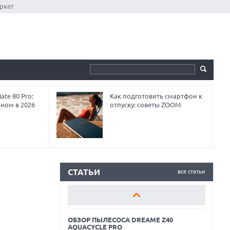
ркет
te 80 Pro:
Как подготовить смартфон к
аном в 2026
отпуску: советы ZOOM
ОБЗОР ПЫЛЕСОСА DREAME Z40
AQUACYCLE PRO
ОБЗОР МОНИТОРА MSI PRO MAX 271PHW
E14
СТАТЬИ
все статьи
КАК ПОДГОТОВИТЬ СМАРТФОН К
ОТПУСКУ
ОБЗОР ПЫЛЕСОСА DREAME Z40
AQUACYCLE PRO