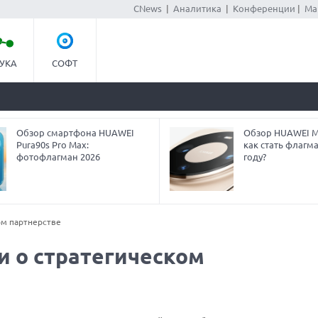
CNews
|
Аналитика
|
Конференции
|
Ма
УКА
СОФТ
Обзор смартфона HUAWEI
Обзор HUAWEI Ma
Pura90s Pro Max:
как стать флагм
фотофлагман 2026
году?
ом партнерстве
и о стратегическом