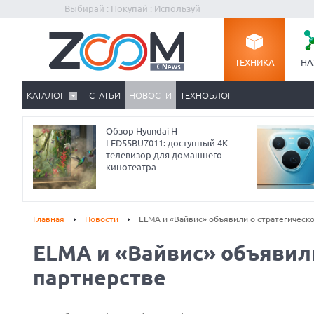
Выбирай : Покупай : Используй
ТЕХНИКА
НА
КАТАЛОГ
СТАТЬИ
НОВОСТИ
ТЕХНОБЛОГ
Обзор Hyundai H-
LED55BU7011: доступный 4K-
телевизор для домашнего
кинотеатра
Главная
Новости
ELMA и «Вайвис» объявили о стратегическ
ELMA и «Вайвис» объявил
Prev
партнерстве