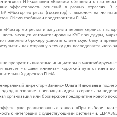
алтинговая ИТ-компания «Вайвис» объявили о партнерст
вших эффективность решений в разных отраслях. В
ГБУ «Мосгоргеотрест» (
госсектор
) с выходом на логисти
 этом CNews сообщили представители ELMA.
в «Мосгоргеотреста» и запустили первые сервисы паспор
за шесть месяцев автоматизированы
KYC-процедуры
,
марк
то позволило брокеру удвоить клиентскую базу и превы
результаты как отправную точку для последовательного 
ожно превратить
пилотные
инициативы в масштабируемые
 и вместе мы даем клиентам короткий путь от идеи до 
лнительный директор
ELMA
.
 генеральный директор «Вайвис»
Ольга Николаева
подчерк
-подход
«позволяет превращать идеи в сервисы за недели
нная организация или брокерское предприятие нового пок
 эффект уже реализованных этапов. «При выборе пла
вность к интеграции с существующими системами. ELMA36