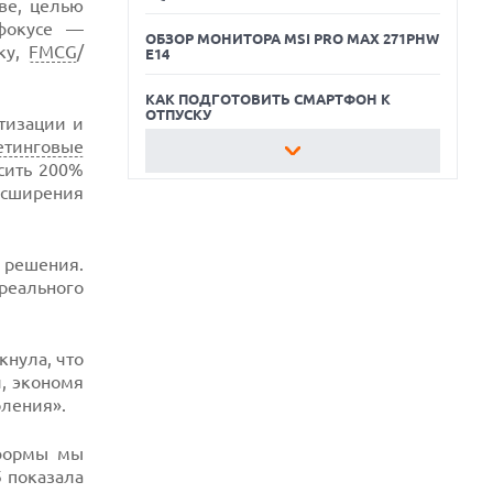
ве, целью
 фокусе —
ОБЗОР МОНИТОРА MSI PRO MAX 271PHW
ку,
FMCG
/
E14
КАК ПОДГОТОВИТЬ СМАРТФОН К
ОТПУСКУ
тизации и
етинговые
ОБЗОР ПЫЛЕСОСА DREAME Z40
сить 200%
AQUACYCLE PRO
расширения
ОБЗОР МОНИТОРА MSI PRO MAX 271PHW
E14
 решения.
КАК ПОДГОТОВИТЬ СМАРТФОН К
реального
ОТПУСКУ
нула, что
, экономя
оления».
тформы мы
5 показала