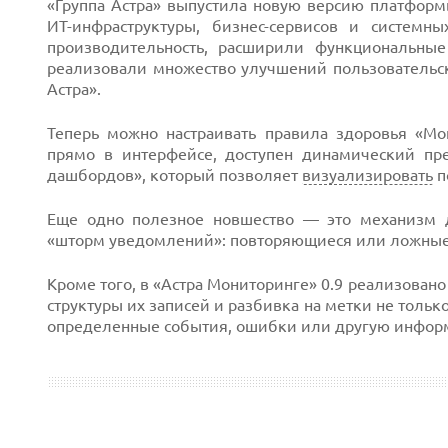
«Группа Астра» выпустила новую версию платфор
ИТ-инфраструктуры, бизнес-сервисов и систем
производительность, расширили функциональны
реализовали множество улучшений пользовательс
Астра».
Next
Теперь можно настраивать правила здоровья «Мо
прямо в интерфейсе, доступен динамический пре
дашбордов», который позволяет
визуализировать
п
Еще одно полезное новшество — это механизм д
«шторм уведомлений»: повторяющиеся или ложные 
Кроме того, в «Астра Мониторинге» 0.9 реализован
структуры их записей и разбивка на метки не толь
определенные события, ошибки или другую информ