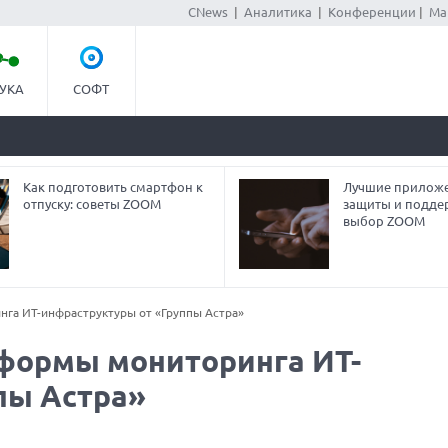
CNews
|
Аналитика
|
Конференции
|
Ма
УКА
СОФТ
Как подготовить смартфон к
Лучшие приложе
отпуску: советы ZOOM
защиты и подде
выбор ZOOM
га ИТ-инфраструктуры от «Группы Астра»
формы мониторинга ИТ-
пы Астра»