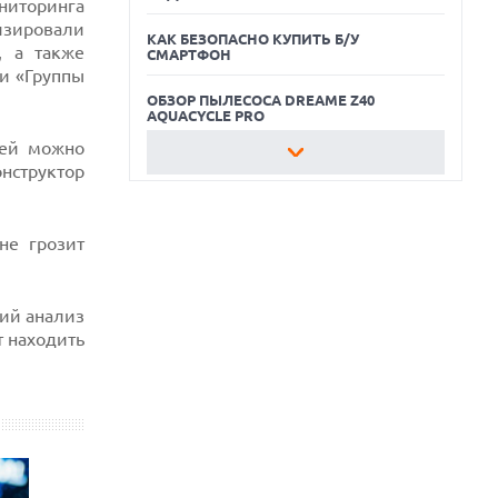
ниторинга
изировали
КАК БЕЗОПАСНО КУПИТЬ Б/У
, а также
СМАРТФОН
и «Группы
ОБЗОР ПЫЛЕСОСА DREAME Z40
AQUACYCLE PRO
лей можно
ЛУЧШИЕ ВИДЕОРЕГИСТРАТОРЫ В 2026
нструктор
ГОДУ
КАК БЕЗОПАСНО КУПИТЬ Б/У
СМАРТФОН
не грозит
ОБЗОР ПЫЛЕСОСА DREAME Z40
AQUACYCLE PRO
ий анализ
т находить