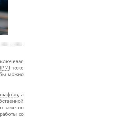
 ключевая
и
IPMI
тоже
обы можно
дшафтов
, а
обственной
о заметно
работы со