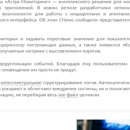
мы «Астра Мониторинг» — комплексного решения для мо
ных приложений. В новом релизе разработчики оптим
е возможности для работы с инцидентами и агентами
кого интерфейса. Об этом CNews сообщили представител
ниторы» и задавать пороговые значение для показате
дпросмотр поступающих данных, а также появился «Ко
олучаемые метрики с выставлением порогов.
едупликации событий. Благодаря ему пользователям 
оповещения им просто не придут.
о
интеллектуальное
структурирование логов. Автоматическ
ко ускоряют и облегчают внедрение системы, но и помогаю
ацию, не перебирая весь
лог-файл
целиком.