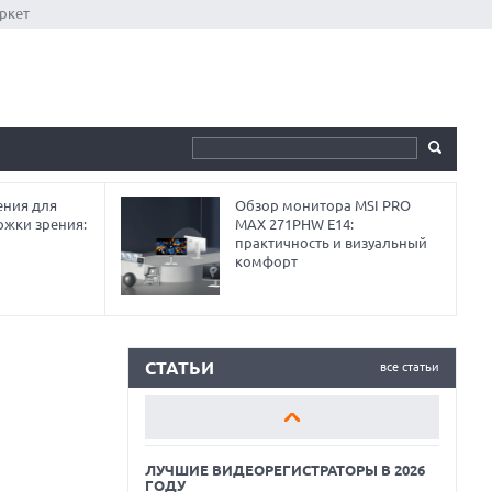
ркет
ния для
Обзор монитора MSI PRO
ржки зрения:
MAX 271PHW E14:
практичность и визуальный
комфорт
ЛУЧШИЕ ВИДЕОРЕГИСТРАТОРЫ В 2026
ГОДУ
КАК БЕЗОПАСНО КУПИТЬ Б/У
СМАРТФОН
СТАТЬИ
все статьи
ОБЗОР ПЫЛЕСОСА DREAME Z40
AQUACYCLE PRO
ЛУЧШИЕ ВИДЕОРЕГИСТРАТОРЫ В 2026
ГОДУ