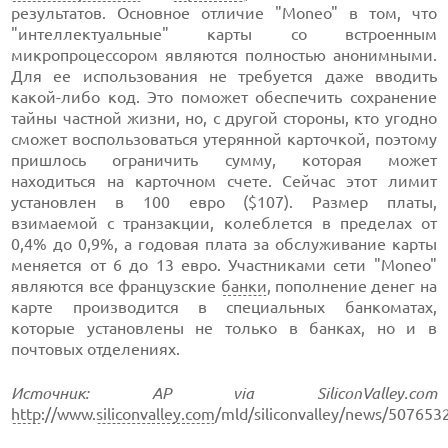
результатов. Основное отличие "Moneo" в том, что
"интеллектуальные" карты со встроенным
микропроцессором являются полностью анонимными.
Для ее использования не требуется даже вводить
какой-либо код. Это поможет обеспечить сохранение
тайны частной жизни, но, с другой стороны, кто угодно
сможет воспользоваться утерянной карточкой, поэтому
пришлось ограничить сумму, которая может
находиться на карточном счете. Сейчас этот лимит
установлен в 100 евро ($107). Размер платы,
взимаемой с транзакции, колеблется в пределах от
0,4% до 0,9%, а годовая плата за обслуживание карты
меняется от 6 до 13 евро. Участниками сети "Moneo"
являются все французские
банки
, пополнение денег на
карте производится в специальных банкоматах,
которые установлены не только в банках, но и в
почтовых отделениях.
Источник: AP via SiliconValley.com
http
://www.
siliconvalley.com
/mld/siliconvalley/news/5076532