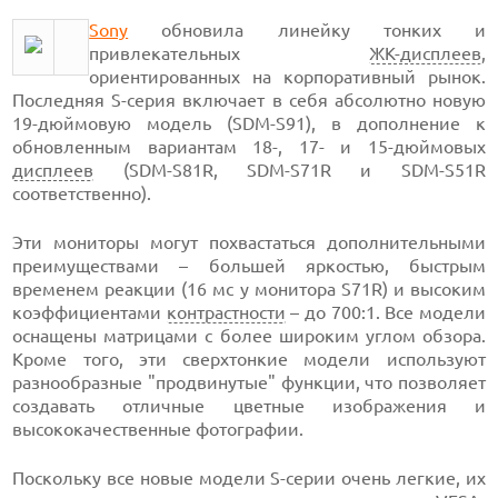
Sony
обновила линейку тонких и
привлекательных
ЖК-дисплеев
,
ориентированных на корпоративный рынок.
Последняя S-серия включает в себя абсолютно новую
19-дюймовую модель (SDM-S91), в дополнение к
обновленным вариантам 18-, 17- и 15-дюймовых
дисплеев
(SDM-S81R, SDM-S71R и SDM-S51R
соответственно).
Эти мониторы могут похвастаться дополнительными
преимуществами – большей яркостью, быстрым
временем реакции (16 мс у монитора S71R) и высоким
коэффициентами
контрастности
– до 700:1. Все модели
оснащены матрицами с более широким углом обзора.
Кроме того, эти сверхтонкие модели используют
разнообразные "продвинутые" функции, что позволяет
создавать отличные цветные изображения и
высококачественные фотографии.
Поскольку все новые модели S-серии очень легкие, их