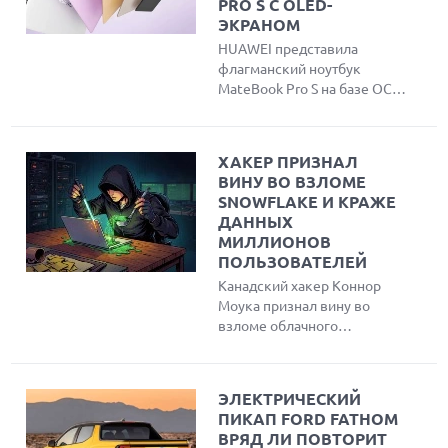
PRO S С OLED-
ЭКРАНОМ
HUAWEI представила
флагманский ноутбук
MateBook Pro S на базе ОС
HarmonyOS и нового
процессора Kirin XE90.
Устройство отличается
ХАКЕР ПРИЗНАЛ
ультралегким корпусом
ВИНУ ВО ВЗЛОМЕ
весом 798 г, ярким OLED-
SNOWFLAKE И КРАЖЕ
дисплеем с частотой
ДАННЫХ
обновления 120 Гц и
МИЛЛИОНОВ
уникальным физическим
ПОЛЬЗОВАТЕЛЕЙ
переключателем режима
Канадский хакер Коннор
конфиденциальности
Моука признал вину во
Lingdun для защиты от
взломе облачного
посторонних взглядов.
провайдера Snowflake и
краже данных более чем у
165 компаний, включая
ЭЛЕКТРИЧЕСКИЙ
AT&T и Ticketmaster.
ПИКАП FORD FATHOM
Злоумышленник похитил
ВРЯД ЛИ ПОВТОРИТ
информацию о миллионах