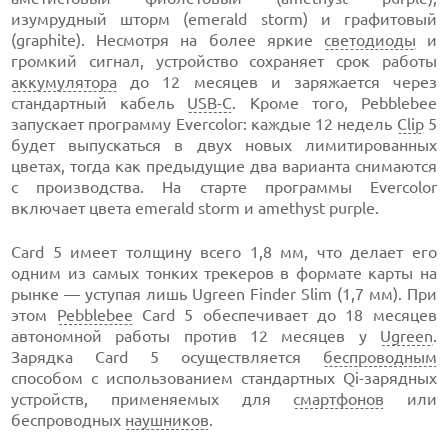
изумрудный шторм (emerald storm) и графитовый
(graphite). Несмотря на более яркие
светодиоды
и
громкий сигнал, устройство сохраняет срок работы
аккумулятора
до 12 месяцев и заряжается через
стандартный кабель
USB-C
. Кроме того, Pebblebee
запускает программу Evercolor: каждые 12 недель
Clip
5
будет выпускаться в двух новых лимитированных
цветах, тогда как предыдущие два варианта снимаются
с производства. На старте программы Evercolor
включает цвета emerald storm и amethyst purple.
Card 5 имеет толщину всего 1,8 мм, что делает его
одним из самых тонких трекеров в формате карты на
рынке — уступая лишь Ugreen Finder Slim (1,7 мм). При
этом
Pebblebee
Card 5 обеспечивает до 18 месяцев
автономной работы против 12 месяцев у
Ugreen
.
Зарядка Card 5 осуществляется
беспроводным
способом с использованием стандартных Qi-зарядных
устройств, применяемых для
смартфонов
или
беспроводных
наушников
.