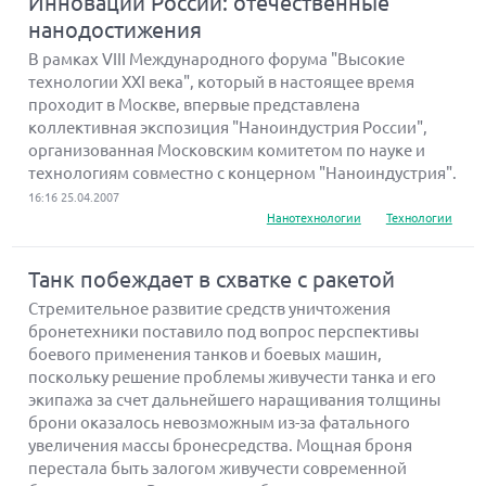
Инновации России: отечественные
нанодостижения
В рамках VIII Международного форума "Высокие
технологии XXI века", который в настоящее время
проходит в Москве, впервые представлена
коллективная экспозиция "Наноиндустрия России",
организованная Московским комитетом по науке и
технологиям совместно с концерном "Наноиндустрия".
16:16 25.04.2007
Нанотехнологии
Технологии
Танк побеждает в схватке с ракетой
Стремительное развитие средств уничтожения
бронетехники поставило под вопрос перспективы
боевого применения танков и боевых машин,
поскольку решение проблемы живучести танка и его
экипажа за счет дальнейшего наращивания толщины
брони оказалось невозможным из-за фатального
увеличения массы бронесредства. Мощная броня
перестала быть залогом живучести современной