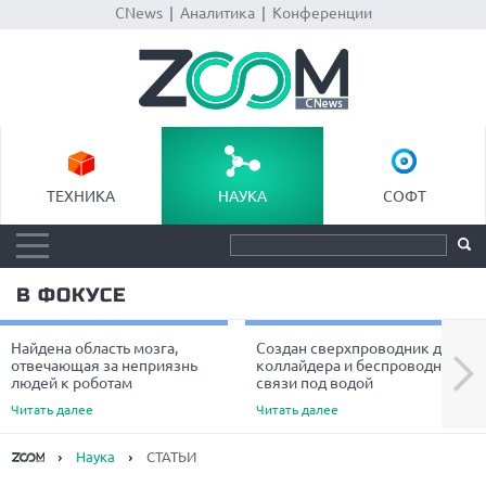
CNews
|
Аналитика
|
Конференции
ТЕХНИКА
НАУКА
СОФТ
В ФОКУСЕ
Найдена область мозга,
Создан сверхпроводник для
Next
отвечающая за неприязнь
коллайдера и беспроводной
людей к роботам
связи под водой
Читать далее
Читать далее
Наука
СТАТЬИ