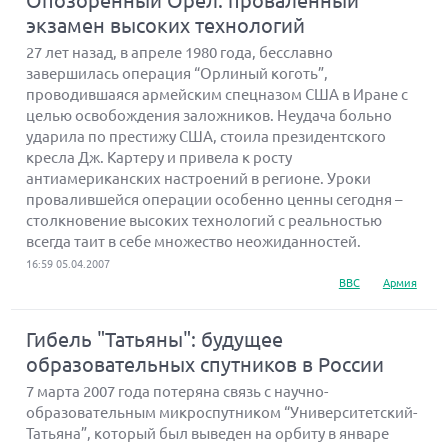
Опозоренный Орел: проваленный
экзамен высоких технологий
27 лет назад, в апреле 1980 года, бесславно
завершилась операция “Орлиный коготь”,
проводившаяся армейским спецназом США в Иране с
целью освобождения заложников. Неудача больно
ударила по престижу США, стоила президентского
кресла Дж. Картеру и привела к росту
антиамериканских настроений в регионе. Уроки
провалившейся операции особенно ценны сегодня –
столкновение высоких технологий с реальностью
всегда таит в себе множество неожиданностей.
16:59 05.04.2007
ВВС
Армия
Гибель "Татьяны": будущее
образовательных спутников в России
7 марта 2007 года потеряна связь с научно-
образовательным микроспутником “Университетский-
Татьяна”, который был выведен на орбиту в январе